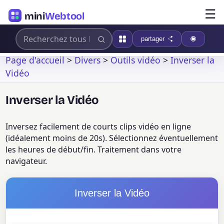
☰
mini
Webtool
partager
Page d'accueil
>
Divers
>
Outils vidéo
>
Inverser la
Vidéo
Inverser la Vidéo
Inversez facilement de courts clips vidéo en ligne
(idéalement moins de 20s). Sélectionnez éventuellement
les heures de début/fin. Traitement dans votre
navigateur.
Inverser la Vidéo