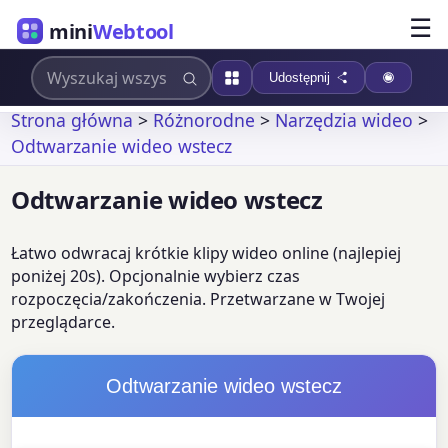
☰
mini
Webtool
Udostępnij
Strona główna
>
Różnorodne
>
Narzędzia wideo
>
Odtwarzanie wideo wstecz
Odtwarzanie wideo wstecz
Łatwo odwracaj krótkie klipy wideo online (najlepiej
poniżej 20s). Opcjonalnie wybierz czas
rozpoczęcia/zakończenia. Przetwarzane w Twojej
przeglądarce.
Odtwarzanie wideo wstecz