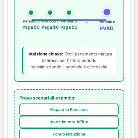
Periodo 0
Periodo 1
Periodo 2
...
Periodo n
Paga $C
Paga $C
Paga $C
FVAD
Intuizione chiave:
Ogni pagamento matura
interessi per l'intero periodo,
massimizzando il potenziale di crescita.
Prova scenari di esempio:
Risparmio Pensione
Investimento Affitto
Fondo Istruzione