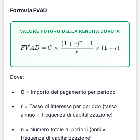
Formula FVAD
VALORE FUTURO DELLA RENDITA DOVUTA
F
V
A
D
=
C
×
(
1
+
r
)
n
−
1
r
×
(
1
+
r
)
Dove:
C
= Importo del pagamento per periodo
r
= Tasso di interesse per periodo (tasso
annuo ÷ frequenza di capitalizzazione)
n
= Numero totale di periodi (anni ×
frequenza di capitalizzazione)