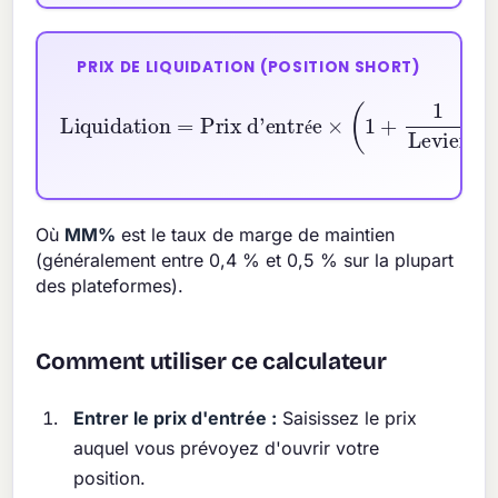
PRIX DE LIQUIDATION (POSITION SHORT)
Prix d'entrée
Liquidation
×
(
1
+
1
Levier
=
−
MM\%
100
)
é
Où
MM%
est le taux de marge de maintien
(généralement entre 0,4 % et 0,5 % sur la plupart
des plateformes).
Comment utiliser ce calculateur
Entrer le prix d'entrée :
Saisissez le prix
auquel vous prévoyez d'ouvrir votre
position.