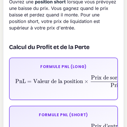
Ouvrez une
position short
lorsque vous prévoyez
une baisse du prix. Vous gagnez quand le prix
baisse et perdez quand il monte. Pour une
position short, votre prix de liquidation est
supérieur à votre prix d'entrée.
Calcul du Profit et de la Perte
FORMULE PNL (LONG)
PnL
Prix de sortie
=
Valeur de la position
−
Prix d'entrée
Prix d'entrée
×
FORMULE PNL (SHORT)
Prix d'entrée
PnL
=
Valeur de la position
−
Prix de sortie
Prix d'entrée
×