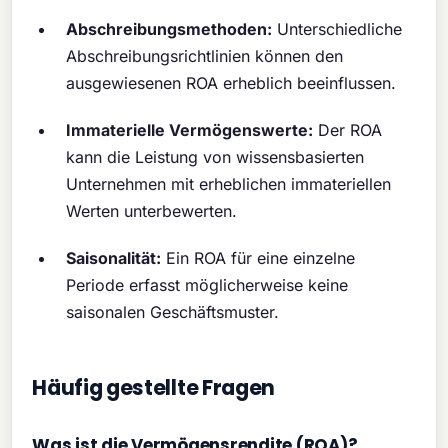
Abschreibungsmethoden:
Unterschiedliche
Abschreibungsrichtlinien können den
ausgewiesenen ROA erheblich beeinflussen.
Immaterielle Vermögenswerte:
Der ROA
kann die Leistung von wissensbasierten
Unternehmen mit erheblichen immateriellen
Werten unterbewerten.
Saisonalität:
Ein ROA für eine einzelne
Periode erfasst möglicherweise keine
saisonalen Geschäftsmuster.
Häufig gestellte Fragen
Was ist die Vermögensrendite (ROA)?