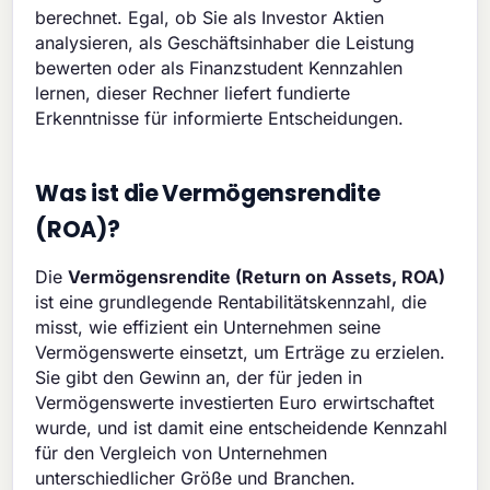
berechnet. Egal, ob Sie als Investor Aktien
analysieren, als Geschäftsinhaber die Leistung
bewerten oder als Finanzstudent Kennzahlen
lernen, dieser Rechner liefert fundierte
Erkenntnisse für informierte Entscheidungen.
Was ist die Vermögensrendite
(ROA)?
Die
Vermögensrendite (Return on Assets, ROA)
ist eine grundlegende Rentabilitätskennzahl, die
misst, wie effizient ein Unternehmen seine
Vermögenswerte einsetzt, um Erträge zu erzielen.
Sie gibt den Gewinn an, der für jeden in
Vermögenswerte investierten Euro erwirtschaftet
wurde, und ist damit eine entscheidende Kennzahl
für den Vergleich von Unternehmen
unterschiedlicher Größe und Branchen.