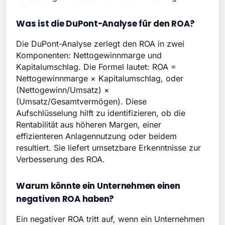
Was ist die DuPont-Analyse für den ROA?
Die DuPont-Analyse zerlegt den ROA in zwei
Komponenten: Nettogewinnmarge und
Kapitalumschlag. Die Formel lautet: ROA =
Nettogewinnmarge × Kapitalumschlag, oder
(Nettogewinn/Umsatz) ×
(Umsatz/Gesamtvermögen). Diese
Aufschlüsselung hilft zu identifizieren, ob die
Rentabilität aus höheren Margen, einer
effizienteren Anlagennutzung oder beidem
resultiert. Sie liefert umsetzbare Erkenntnisse zur
Verbesserung des ROA.
Warum könnte ein Unternehmen einen
negativen ROA haben?
Ein negativer ROA tritt auf, wenn ein Unternehmen