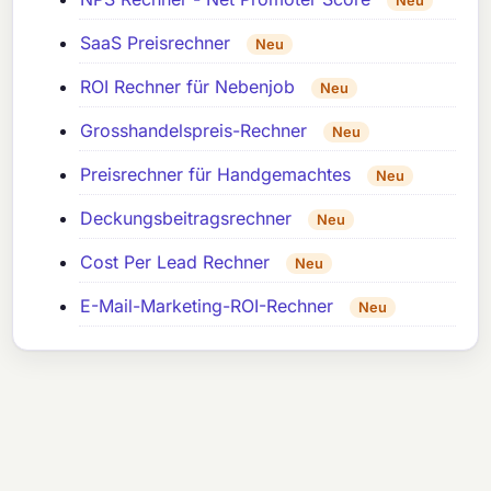
Neu
SaaS Preisrechner
Neu
ROI Rechner für Nebenjob
Neu
Grosshandelspreis-Rechner
Neu
Preisrechner für Handgemachtes
Neu
Deckungsbeitragsrechner
Neu
Cost Per Lead Rechner
Neu
E-Mail-Marketing-ROI-Rechner
Neu