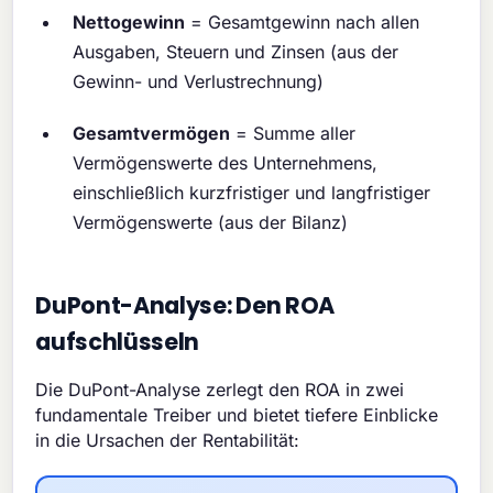
Nettogewinn
= Gesamtgewinn nach allen
Ausgaben, Steuern und Zinsen (aus der
Gewinn- und Verlustrechnung)
Gesamtvermögen
= Summe aller
Vermögenswerte des Unternehmens,
einschließlich kurzfristiger und langfristiger
Vermögenswerte (aus der Bilanz)
DuPont-Analyse: Den ROA
aufschlüsseln
Die DuPont-Analyse zerlegt den ROA in zwei
fundamentale Treiber und bietet tiefere Einblicke
in die Ursachen der Rentabilität: