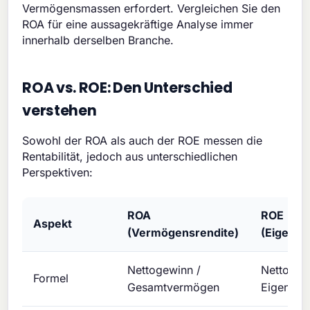
Vermögensmassen erfordert. Vergleichen Sie den
ROA für eine aussagekräftige Analyse immer
innerhalb derselben Branche.
ROA vs. ROE: Den Unterschied
verstehen
Sowohl der ROA als auch der ROE messen die
Rentabilität, jedoch aus unterschiedlichen
Perspektiven:
ROA
ROE
Aspekt
(Vermögensrendite)
(Eigenkap
Nettogewinn /
Nettogew
Formel
Gesamtvermögen
Eigenkapi