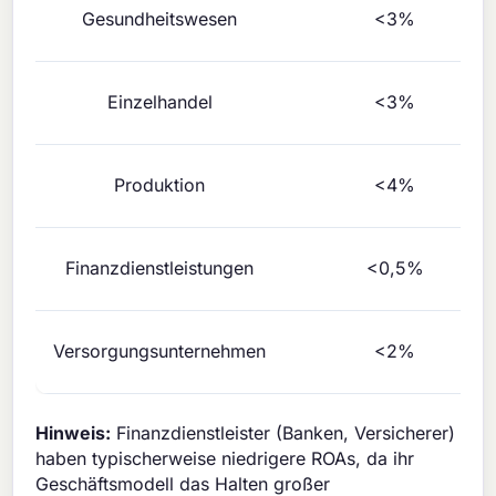
Gesundheitswesen
<3%
Einzelhandel
<3%
Produktion
<4%
Finanzdienstleistungen
<0,5%
Versorgungsunternehmen
<2%
Hinweis:
Finanzdienstleister (Banken, Versicherer)
haben typischerweise niedrigere ROAs, da ihr
Geschäftsmodell das Halten großer