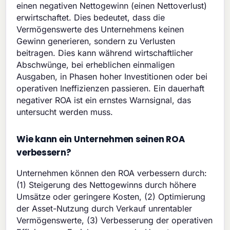
einen negativen Nettogewinn (einen Nettoverlust)
erwirtschaftet. Dies bedeutet, dass die
Vermögenswerte des Unternehmens keinen
Gewinn generieren, sondern zu Verlusten
beitragen. Dies kann während wirtschaftlicher
Abschwünge, bei erheblichen einmaligen
Ausgaben, in Phasen hoher Investitionen oder bei
operativen Ineffizienzen passieren. Ein dauerhaft
negativer ROA ist ein ernstes Warnsignal, das
untersucht werden muss.
Wie kann ein Unternehmen seinen ROA
verbessern?
Unternehmen können den ROA verbessern durch:
(1) Steigerung des Nettogewinns durch höhere
Umsätze oder geringere Kosten, (2) Optimierung
der Asset-Nutzung durch Verkauf unrentabler
Vermögenswerte, (3) Verbesserung der operativen