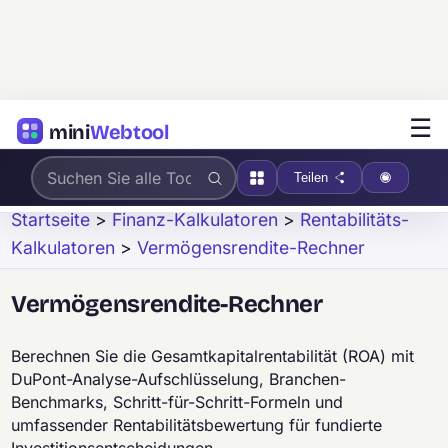
☰
mini
Webtool
Teilen
Startseite
>
Finanz-Kalkulatoren
>
Rentabilitäts-
Kalkulatoren
>
Vermögensrendite-Rechner
Vermögensrendite-Rechner
Berechnen Sie die Gesamtkapitalrentabilität (ROA) mit
DuPont-Analyse-Aufschlüsselung, Branchen-
Benchmarks, Schritt-für-Schritt-Formeln und
umfassender Rentabilitätsbewertung für fundierte