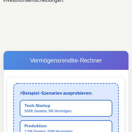
Investitionsentscheidungen.
Vermögensrendite-Rechner
⚡
Beispiel-Szenarien ausprobieren:
Tech-Startup
500K Gewinn, 5M Vermögen
Produktion
2,5M Gewinn, 50M Vermögen