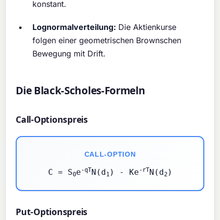
konstant.
Lognormalverteilung:
Die Aktienkurse
folgen einer geometrischen Brownschen
Bewegung mit Drift.
Die Black-Scholes-Formeln
Call-Optionspreis
CALL-OPTION
-qT
-rT
C = S
e
N(d
) - Ke
N(d
)
0
1
2
Put-Optionspreis