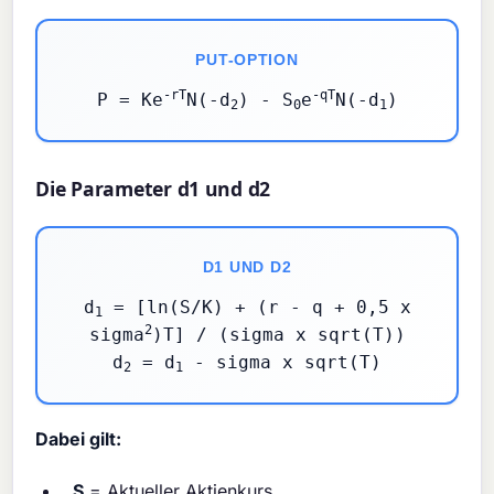
PUT-OPTION
-rT
-qT
P = Ke
N(-d
) - S
e
N(-d
)
2
0
1
Die Parameter d1 und d2
D1 UND D2
d
= [ln(S/K) + (r - q + 0,5 x
1
2
sigma
)T] / (sigma x sqrt(T))
d
= d
- sigma x sqrt(T)
2
1
Dabei gilt:
S
= Aktueller Aktienkurs