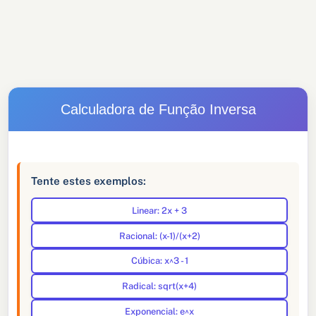
Calculadora de Função Inversa
Tente estes exemplos:
Linear: 2x + 3
Racional: (x-1)/(x+2)
Cúbica: x^3 - 1
Radical: sqrt(x+4)
Exponencial: e^x