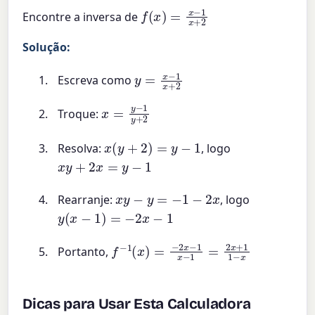
f
(
x
)
=
x
−
1
x
+
2
Encontre a inversa de
Solução:
y
=
x
−
1
x
+
2
Escreva como
x
=
y
−
1
y
+
2
Troque:
x
(
y
+
2
)
=
y
−
1
Resolva:
, logo
x
y
+
2
x
=
y
−
1
x
y
−
y
=
−
1
−
2
x
Rearranje:
, logo
y
(
x
−
1
)
=
−
2
x
−
1
f
−
1
(
x
)
=
−
2
x
−
1
x
−
1
=
2
x
+
1
1
−
x
Portanto,
Dicas para Usar Esta Calculadora