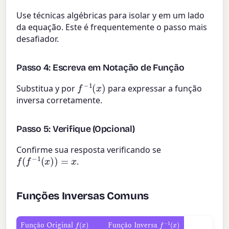
Use técnicas algébricas para isolar y em um lado
da equação. Este é frequentemente o passo mais
desafiador.
Passo 4: Escreva em Notação de Função
f
−
1
(
x
)
Substitua y por
para expressar a função
inversa corretamente.
Passo 5: Verifique (Opcional)
Confirme sua resposta verificando se
f
(
f
−
1
(
x
)
)
=
x
.
Funções Inversas Comuns
f
(
x
)
f
−
1
(
x
)
Função Original
Função Inversa