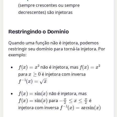
(sempre crescentes ou sempre
decrescentes) são injetoras
Restringindo o Domínio
Quando uma função não é injetora, podemos
restringir seu domínio para torná-la injetora. Por
exemplo:
f
(
x
)
=
x
2
f
(
x
)
=
x
2
não é injetora, mas
x
≥
0
para
é injetora com inversa
f
−
1
(
x
)
=
x
f
(
x
)
=
sin
(
x
)
não é injetora, mas
f
(
x
)
=
sin
(
x
)
−
π
2
≤
x
≤
π
2
para
é
f
−
1
(
x
)
=
arcsin
(
x
)
injetora com inversa