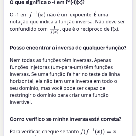
O que significa o -1 em f^(-1)(x)?
f
−
1
(
x
)
O -1 em
não é um expoente. É uma
notação que indica a função inversa. Não deve ser
1
f
(
x
)
confundido com
, que é o recíproco de f(x).
Posso encontrar a inversa de qualquer função?
Nem todas as funções têm inversas. Apenas
funções injetoras (um-para-um) têm funções
inversas. Se uma função falhar no teste da linha
horizontal, ela não tem uma inversa em todo o
seu domínio, mas você pode ser capaz de
restringir o domínio para criar uma função
invertível.
Como verifico se minha inversa está correta?
f
(
f
−
1
(
x
)
)
=
x
Para verificar, cheque se tanto
f
−
1
(
f
(
x
)
)
=
x