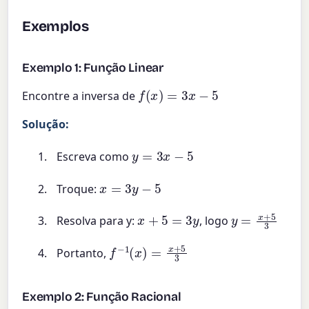
Exemplos
Exemplo 1: Função Linear
f
(
x
)
=
3
x
−
5
Encontre a inversa de
Solução:
y
=
3
x
−
5
Escreva como
x
=
3
y
−
5
Troque:
x
+
5
=
3
y
y
=
x
+
5
3
Resolva para y:
, logo
f
−
1
(
x
)
=
x
+
5
3
Portanto,
Exemplo 2: Função Racional