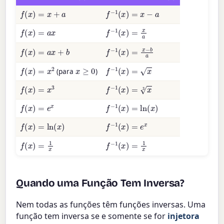
f
(
x
)
=
x
+
a
f
−
1
(
x
)
=
x
−
a
f
(
x
)
=
a
x
f
−
1
(
x
)
=
x
a
f
−
1
(
x
)
=
x
−
b
a
f
(
x
)
=
a
x
+
b
f
(
x
)
=
x
2
x
≥
0
f
−
1
(
x
)
=
x
(para
)
f
(
x
)
=
x
3
f
−
1
(
x
)
=
x
3
f
(
x
)
=
e
x
f
−
1
(
x
)
=
ln
(
x
)
f
(
x
)
=
ln
(
x
)
f
−
1
(
x
)
=
e
x
f
(
x
)
=
1
x
f
−
1
(
x
)
=
1
x
Quando uma Função Tem Inversa?
Nem todas as funções têm funções inversas. Uma
função tem inversa se e somente se for
injetora