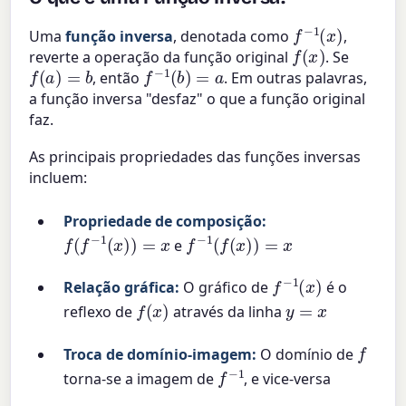
f
−
1
(
x
)
Uma
função inversa
, denotada como
,
f
(
x
)
reverte a operação da função original
. Se
f
(
a
)
=
b
f
−
1
(
b
)
=
a
, então
. Em outras palavras,
a função inversa "desfaz" o que a função original
faz.
As principais propriedades das funções inversas
incluem:
Propriedade de composição:
f
(
f
−
1
(
x
)
)
=
x
f
−
1
(
f
(
x
)
)
=
x
e
f
−
1
(
x
)
Relação gráfica:
O gráfico de
é o
f
(
x
)
y
=
x
reflexo de
através da linha
f
Troca de domínio-imagem:
O domínio de
f
−
1
torna-se a imagem de
, e vice-versa