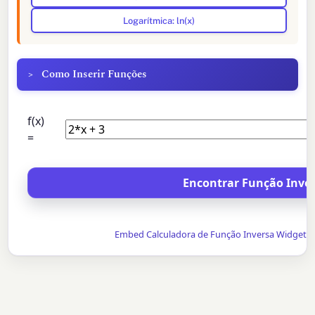
Logarítmica: ln(x)
Como Inserir Funções
f(x)
=
Embed Calculadora de Função Inversa Widget