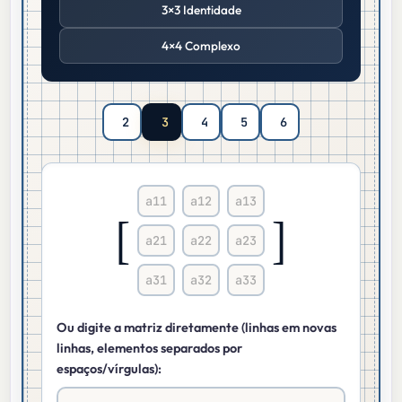
3×3 Identidade
4×4 Complexo
2
3
4
5
6
[
]
Ou digite a matriz diretamente (linhas em novas
linhas, elementos separados por
espaços/vírgulas):