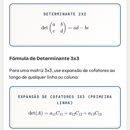
DETERMINANTE 2X2
det
(
a
b
c
d
)
=
a
d
−
b
c
Fórmula de Determinante 3x3
Para uma matriz 3x3, use expansão de cofatores ao
longo de qualquer linha ou coluna:
EXPANSÃO DE COFATORES 3X3 (PRIMEIRA
LINHA)
det
(
A
)
=
a
11
C
11
+
a
12
C
12
+
a
13
C
13