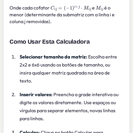
C
i
j
=
(
−
1
)
i
+
j
⋅
M
i
j
M
i
j
Onde cada cofator
e
é o
menor (determinante da submatriz com a linha i e
coluna j removidas).
Como Usar Esta Calculadora
Selecionar tamanho da matriz:
Escolha entre
2x2 e 6x6 usando os botões de tamanho, ou
insira qualquer matriz quadrada na área de
texto.
Inserir valores:
Preencha a grade interativa ou
digite os valores diretamente. Use espaços ou
vírgulas para separar elementos, novas linhas
para linhas.
Calcular:
Clique no botão Calcular para