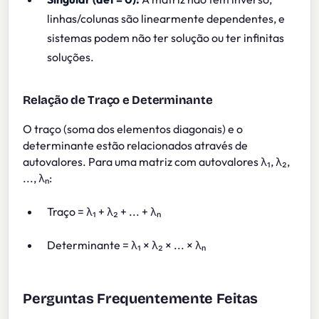
linhas/colunas são linearmente dependentes, e
sistemas podem não ter solução ou ter infinitas
soluções.
Relação de Traço e Determinante
O traço (soma dos elementos diagonais) e o
determinante estão relacionados através de
autovalores. Para uma matriz com autovalores λ₁, λ₂,
..., λₙ:
Traço = λ₁ + λ₂ + ... + λₙ
Determinante = λ₁ × λ₂ × ... × λₙ
Perguntas Frequentemente Feitas