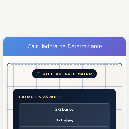
Calculadora de Determinante
CALCULADORA DE MATRIZ
EXEMPLOS RÁPIDOS
2×2 Básico
3×3 Misto