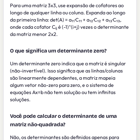
Para uma matriz 3x3, use expansão de cofatores ao
longo de qualquer linha ou coluna. Expanda ao longo
da primeira linha: det(A) = a₁₁·C₁₁ + a₁₂·C₁₂ + a₁₃·C₁₃,
onde cada cofator Cᵢⱼ é (-1)^(i+j) vezes o determinante
da matriz menor 2x2.
O que significa um determinante zero?
Um determinante zero indica que a matriz é singular
(não-invertível). Isso significa que as linhas/colunas
são linearmente dependentes, a matriz mapeia
algum vetor não-zero para zero, e o sistema de
equações Ax=b não tem solução ou tem infinitas
soluções.
Você pode calcular o determinante de uma
matriz não-quadrada?
Não, os determinantes são definidos apenas para