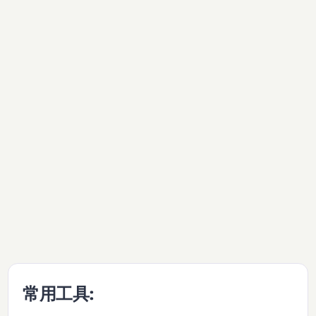
常用工具: