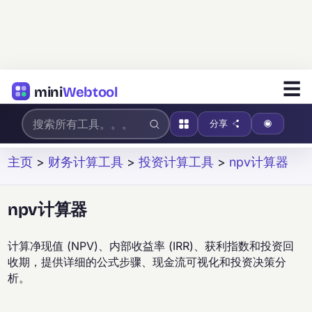
☰
mini
Webtool
分享
主页
>
财务计算工具
>
投资计算工具
>
npv计算器
npv计算器
计算净现值 (NPV)、内部收益率 (IRR)、获利指数和投资回
收期，提供详细的公式步骤、现金流可视化和投资决策分
析。