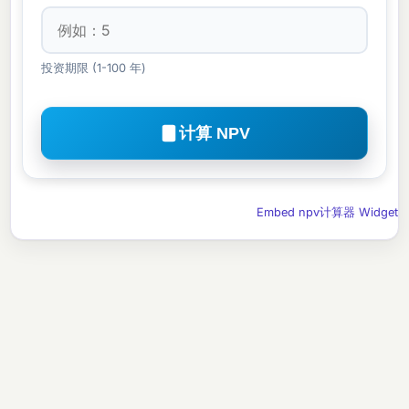
投资期限 (1-100 年)
计算 NPV
Embed npv计算器 Widget