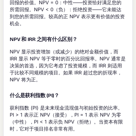
回报的价值。NPV = 0：中性——投资恰好满足您的
所需回报。NPV < 0（负）：拒绝投资——它未能达
到您的所需回报。较高的正 NPV 表示更有价值的投资
机会。
NPV 和 IRR 之间有什么区别？
NPV 显示投资增加（或减少）的绝对金额价值，而
IRR 显示 NPV 等于零时的百分比回报率。NPV 通常是
决策的首选，因为它考虑了投资规模，而 IRR 则适用
于比较不同规模的项目。如果 IRR 超过您的折现率，
NPV 将为正。
什么是获利指数 (PI)？
获利指数 (PI) 是未来现金流现值与初始投资的比率。
PI > 1 表示正 NPV（接受），PI = 1 表示 NPV 为零
（中性），PI < 1 表示负 NPV（拒绝）。当资本有限
时，它对于项目排名非常有用。