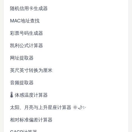
随机信用卡生成器
MAC地址查找
彩票号码生成器
凯利公式计算器
网址提取器
英尺英寸转换为厘米
音频提取器
🌡️ 体感温度计算器
太阳、月亮与上升星座计算器 🌞🌙✨
相对标准偏差计算器