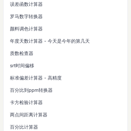
误差函数计算器
罗马数字转换器
颜料调色计算器
年度天数计算器 - 今天是今年的第几天
质数检查器
srt时间偏移
标准偏差计算器 - 高精度
百分比到ppm转换器
卡方检验计算器
两点间距离计算器
百分比计算器