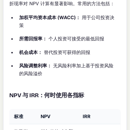
折现率对 NPV 计算有显著影响。常用的方法包括：
加权平均资本成本 (WACC)：
用于公司投资决
策
所需回报率：
个人投资可接受的最低回报
机会成本：
替代投资可获得的回报
风险调整利率：
无风险利率加上基于投资风险
的风险溢价
NPV 与 IRR：何时使用各指标
标准
NPV
IRR