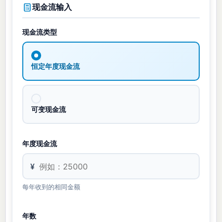
现金流输入
现金流类型
恒定年度现金流
可变现金流
年度现金流
¥
每年收到的相同金额
年数