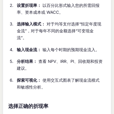
设置折现率：
以百分比形式输入您的所需回报
率、资本成本或 WACC。
选择输入模式：
对于均等支付选择“恒定年度现
金流”，对于每年不同的金额选择“可变现金
流”。
输入现金流：
输入每个时期的预期现金流入。
分析结果：
查看 NPV、IRR、PI、回收期和投资
建议。
探索可视化：
使用交互式图表了解现金流模式
和敏感性分析。
选择正确的折现率