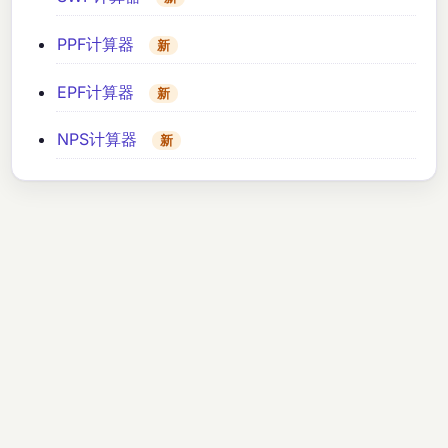
PPF计算器
新
EPF计算器
新
NPS计算器
新