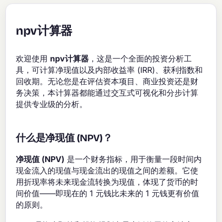
npv计算器
欢迎使用
npv计算器
，这是一个全面的投资分析工
具，可计算净现值以及内部收益率 (IRR)、获利指数和
回收期。无论您是在评估资本项目、商业投资还是财
务决策，本计算器都能通过交互式可视化和分步计算
提供专业级的分析。
什么是净现值 (NPV)？
净现值 (NPV)
是一个财务指标，用于衡量一段时间内
现金流入的现值与现金流出的现值之间的差额。它使
用折现率将未来现金流转换为现值，体现了货币的时
间价值——即现在的 1 元钱比未来的 1 元钱更有价值
的原则。