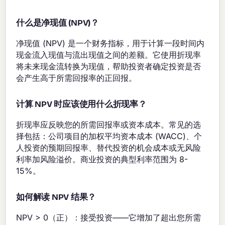
什么是净现值 (NPV)？
净现值 (NPV) 是一个财务指标，用于计算一段时间内
现金流入现值与流出现值之间的差额。它使用折现率
将未来现金流转换为现值，帮助投资者确定投资是否
会产生高于所需回报率的正回报。
计算 NPV 时应该使用什么折现率？
折现率应反映您的所需回报率或资本成本。常见的选
择包括：公司项目的加权平均资本成本 (WACC)、个
人投资的预期回报率、替代投资的机会成本或无风险
利率加风险溢价。商业投资的典型利率范围为 8-
15%。
如何解读 NPV 结果？
NPV > 0（正）：接受投资——它增加了超出您所需