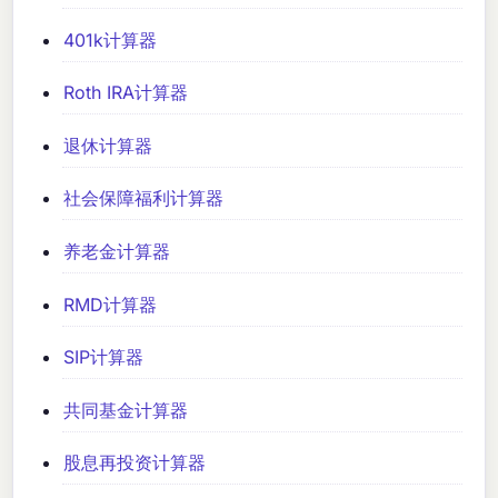
401k计算器
Roth IRA计算器
退休计算器
社会保障福利计算器
养老金计算器
RMD计算器
SIP计算器
共同基金计算器
股息再投资计算器