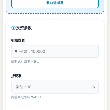
收益递减型
投资参数
初始投资
¥
前期成本或资本支出
折现率
%
所需回报率或 WACC