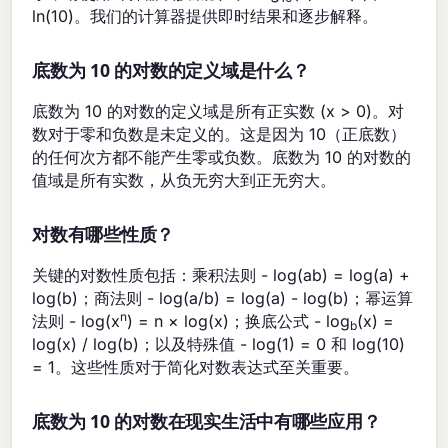
ln(10)。我们的计算器提供即时结果和逐步解释。
底数为 10 的对数的定义域是什么？
底数为 10 的对数的定义域是所有正实数 (x > 0)。对
数对于零和负数是未定义的。这是因为 10（正底数）
的任何次方都不能产生零或负数。底数为 10 的对数的
值域是所有实数，从负无穷大到正无穷大。
对数有哪些性质？
关键的对数性质包括：乘积法则 - log(ab) = log(a) +
log(b)；商法则 - log(a/b) = log(a) - log(b)；幂运算
n
法则 - log(x
) = n × log(x)；换底公式 - log
(x) =
b
log(x) / log(b)；以及特殊值 - log(1) = 0 和 log(10)
= 1。这些性质对于简化对数表达式至关重要。
底数为 10 的对数在现实生活中有哪些应用？