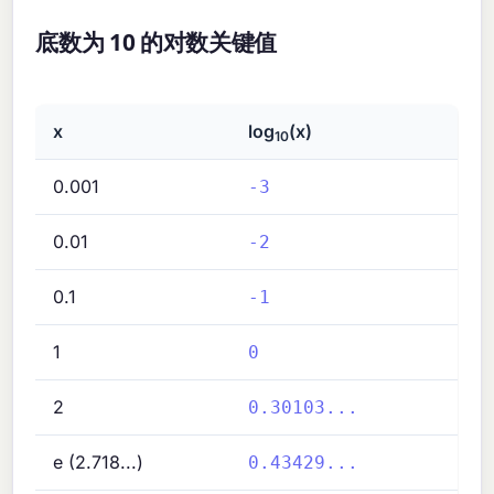
底数为 10 的对数关键值
x
log
(x)
10
0.001
-3
0.01
-2
0.1
-1
1
0
2
0.30103...
e (2.718...)
0.43429...