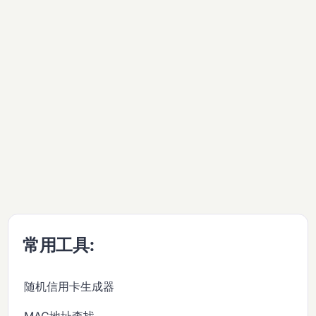
常用工具:
随机信用卡生成器