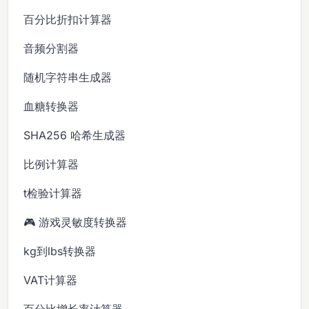
百分比折扣计算器
音频分割器
随机字符串生成器
血糖转换器
SHA256 哈希生成器
比例计算器
t检验计算器
🎮 游戏灵敏度转换器
kg到lbs转换器
VAT计算器