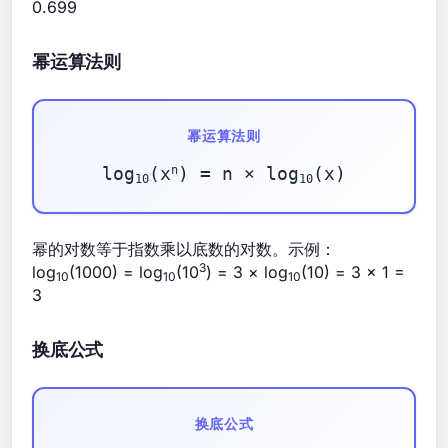
0.699
幂运算法则
幂运算法则
n
log
(x
) = n × log
(x)
10
10
幂的对数等于指数乘以底数的对数。示例：
3
log
(1000) = log
(10
) = 3 × log
(10) = 3 × 1 =
10
10
10
3
换底公式
换底公式