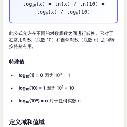
log
(x) = ln(x) / ln(10) =
10
log
(x) / log
(10)
b
b
此公式允许在不同的对数底数之间进行转换。它对于
在常用对数（底数 10）和自然对数（底数 e）之间转
换特别有用。
特殊值
0
log
(1) = 0
因为 10
= 1
10
1
log
(10) = 1
因为 10
= 10
10
n
log
(10
) = n
对于任何实数 n
10
定义域和值域