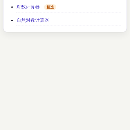
对数计算器
精选
自然对数计算器