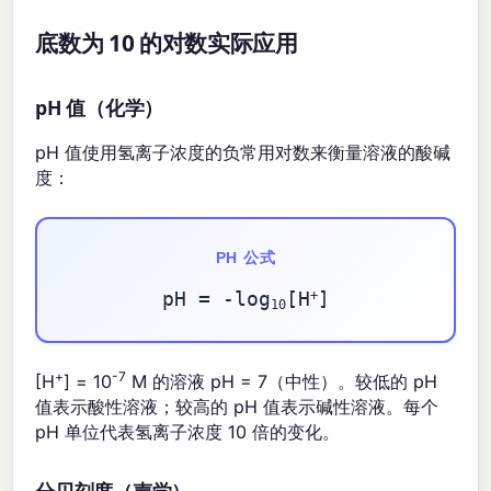
底数为 10 的对数实际应用
pH 值（化学）
pH 值使用氢离子浓度的负常用对数来衡量溶液的酸碱
度：
PH 公式
+
pH = -log
[H
]
10
+
-7
[H
] = 10
M 的溶液 pH = 7（中性）。较低的 pH
值表示酸性溶液；较高的 pH 值表示碱性溶液。每个
pH 单位代表氢离子浓度 10 倍的变化。