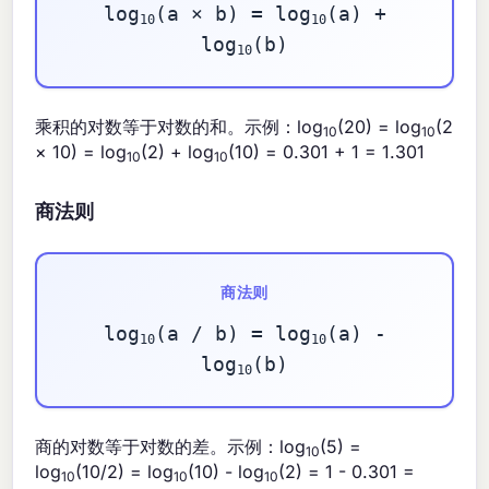
log
(a × b) = log
(a) +
10
10
log
(b)
10
乘积的对数等于对数的和。示例：log
(20) = log
(2
10
10
× 10) = log
(2) + log
(10) = 0.301 + 1 = 1.301
10
10
商法则
商法则
log
(a / b) = log
(a) -
10
10
log
(b)
10
商的对数等于对数的差。示例：log
(5) =
10
log
(10/2) = log
(10) - log
(2) = 1 - 0.301 =
10
10
10