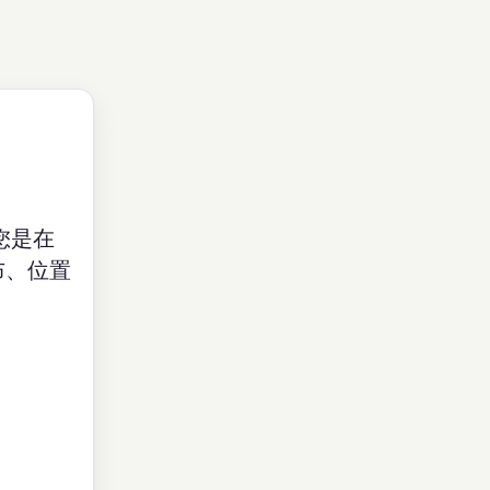
您是在
布、位置