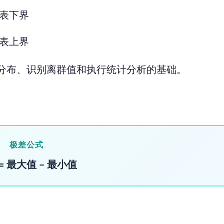
表下界
表上界
分布、识别离群值和执行统计分析的基础。
极差公式
= 最大值 - 最小值