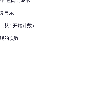
/橙色高亮显示
亮显示
从 1 开始计数）
现的次数