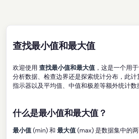
查找最小值和最大值
欢迎使用
查找最小值和最大值
，这是一个用于
分析数据、检查边界还是探索统计分布，此计
指示器以及平均值、中值和极差等额外统计数
什么是最小值和最大值？
最小值
(min) 和
最大值
(max) 是数据集中的