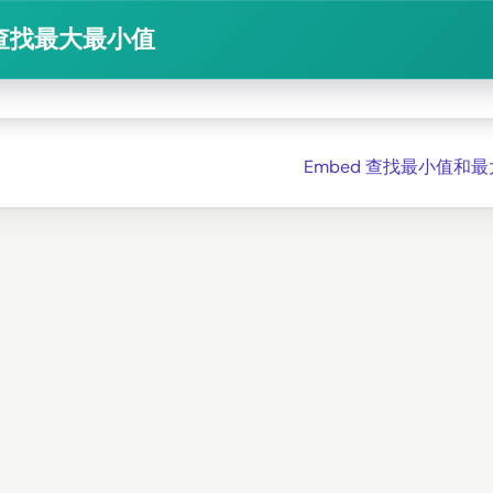
查找最大最小值
Embed 查找最小值和最大