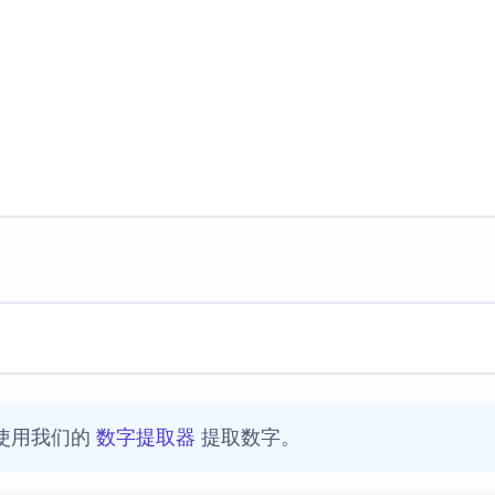
使用我们的
数字提取器
提取数字。