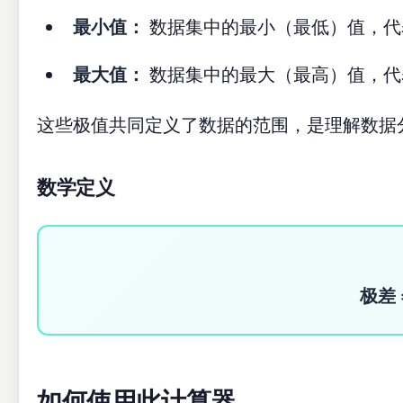
最小值：
数据集中的最小（最低）值，代
最大值：
数据集中的最大（最高）值，代
这些极值共同定义了数据的范围，是理解数据
数学定义
极差 
如何使用此计算器