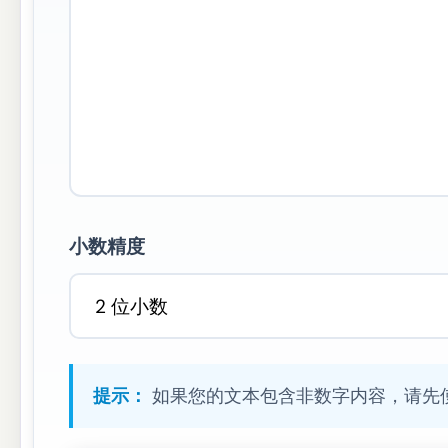
小数精度
提示：
如果您的文本包含非数字内容，请先