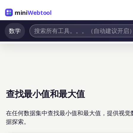
mini
Webtool
数学
查找最小值和最大值
在任何数据集中查找最小值和最大值，提供视觉
据探索。