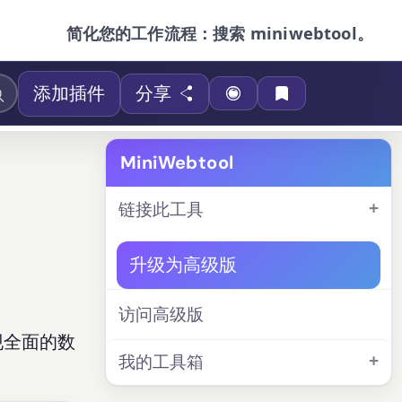
简化您的工作流程：搜索 miniwebtool。
添加插件
分享
MiniWebtool
链接此工具
升级为高级版
访问高级版
现全面的数
我的工具箱