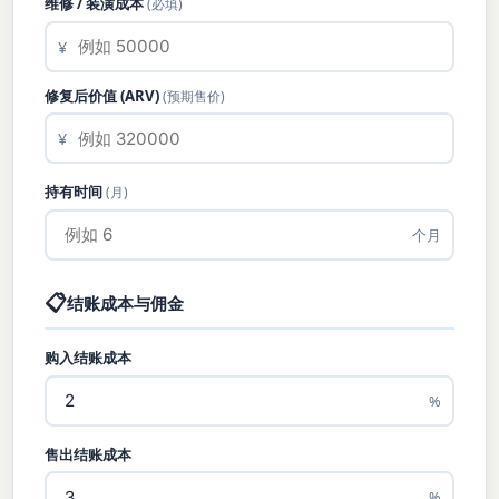
维修 / 装潢成本
(必填)
¥
修复后价值 (ARV)
(预期售价)
¥
持有时间
(月)
个月
📋
结账成本与佣金
购入结账成本
%
售出结账成本
%