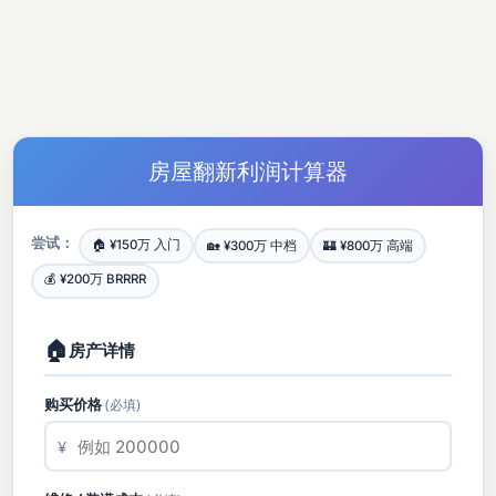
房屋翻新利润计算器
尝试：
🏠 ¥150万 入门
🏡 ¥300万 中档
🏰 ¥800万 高端
💰 ¥200万 BRRRR
🏠
房产详情
购买价格
(必填)
¥