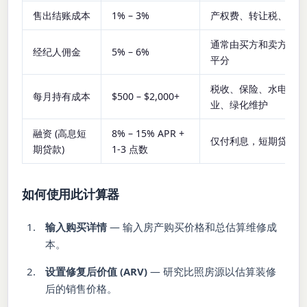
售出结账成本
1% – 3%
产权费、转让税、托管
通常由买方和卖方经纪
经纪人佣金
5% – 6%
平分
税收、保险、水电、物
每月持有成本
$500 – $2,000+
业、绿化维护
融资 (高息短
8% – 15% APR +
仅付利息，短期贷款
期贷款)
1-3 点数
如何使用此计算器
输入购买详情
— 输入房产购买价格和总估算维修成
本。
设置修复后价值 (ARV)
— 研究比照房源以估算装修
后的销售价格。