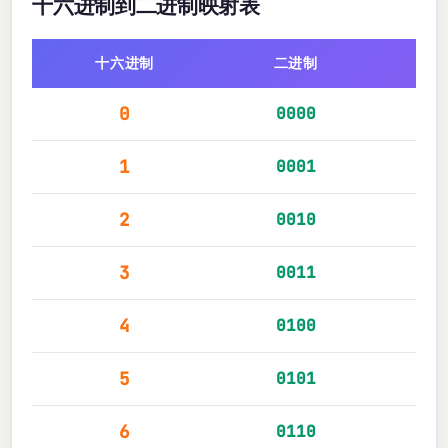
十六进制到二进制映射表
十六进制
二进制
十
0
0000
1
0001
2
0010
3
0011
4
0100
5
0101
6
0110