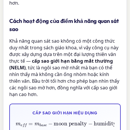
hơn.
Cách hoạt động của điểm khả năng quan sát
sao
Khả năng quan sát sao không có một công thức
duy nhất trong sách giáo khoa, vì vậy công cụ này
được xây dựng dựa trên một đại lượng thiên văn
thực tế —
cấp sao giới hạn bằng mắt thường
(NELM)
, tức là ngôi sao mờ nhất mà bạn có thể
nhìn thấy mà không cần ống nhòm hoặc kính
thiên văn. Bầu trời tối hơn cho phép bạn nhìn thấy
các ngôi sao mờ hơn, đồng nghĩa với cấp sao giới
hạn cao hơn.
CẤP SAO GIỚI HẠN HIỆU DỤNG
moon penalty
m
e
f
−
=
humidity penalty
m
b
a
s
e
−