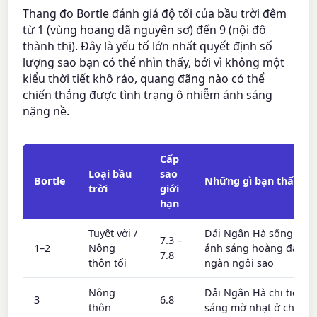
Thang đo Bortle đánh giá độ tối của bầu trời đêm
từ 1 (vùng hoang dã nguyên sơ) đến 9 (nội đô
thành thị). Đây là yếu tố lớn nhất quyết định số
lượng sao bạn có thể nhìn thấy, bởi vì không một
kiểu thời tiết khô ráo, quang đãng nào có thể
chiến thắng được tình trạng ô nhiễm ánh sáng
nặng nề.
Cấp
Loại bầu
sao
Bortle
Những gì bạn thấy
trời
giới
hạn
Tuyệt vời /
Dải Ngân Hà sống độn
7.3 –
1–2
Nông
ánh sáng hoàng đạo, 
7.8
thôn tối
ngàn ngôi sao
Nông
Dải Ngân Hà chi tiết; á
3
6.8
thôn
sáng mờ nhạt ở chân tr