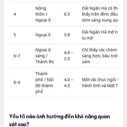
Nông
Dải Ngân Hà có thể nh
4
thôn /
6.3
thấy trên đỉnh đầu; các
Ngoại ô
vòm sáng xung quanh
Dải Ngân Hà mờ nhạt v
5
Ngoại ô
5.8
lu mờ
Ngoại ô
Chỉ thấy các chòm sao
4.8 –
6–7
sáng /
sáng hơn; bầu trời mà
5.3
Thành thị
xám
Thành
phố / Nội
4.0 –
Một vài chục ngôi sao, 
8–9
đô thành
4.3
hành tinh và Mặt Trăng
phố
Yếu tố nào ảnh hưởng đến khả năng quan
sát sao?