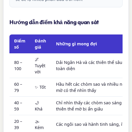
Hướng dẫn điểm khả năng quan sát
Điểm
Đánh
Những gì mong đợi
số
giá
🌌
80 –
Dải Ngân Hà và các thiên thể sâu hiển
Tuyệt
100
toàn diện
vời
60 –
Hầu hết các chòm sao và nhiều ngôi 
✨ Tốt
79
mờ có thể nhìn thấy
40 –
🌙
Chỉ nhìn thấy các chòm sao sáng hơn;
59
Khá
thiên thể mờ bị ẩn giấu
20 –
🌫️
Các ngôi sao và hành tinh sáng, ít chi 
39
Kém