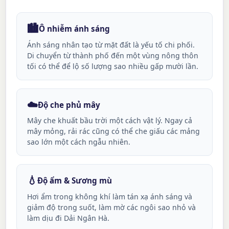
🏙️
Ô nhiễm ánh sáng
Ánh sáng nhân tạo từ mặt đất là yếu tố chi phối.
Di chuyển từ thành phố đến một vùng nông thôn
tối có thể để lộ số lượng sao nhiều gấp mười lần.
☁️
Độ che phủ mây
Mây che khuất bầu trời một cách vật lý. Ngay cả
mây mỏng, rải rác cũng có thể che giấu các mảng
sao lớn một cách ngẫu nhiên.
💧
Độ ẩm & Sương mù
Hơi ẩm trong không khí làm tán xạ ánh sáng và
giảm độ trong suốt, làm mờ các ngôi sao nhỏ và
làm dịu đi Dải Ngân Hà.