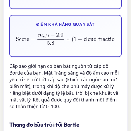
ĐIỂM KHẢ NĂNG QUAN SÁT
Score
=
m
cloud fraction
e
f
−
2.0
)
5.8
×
100
×
(
1
−
Cấp sao giới hạn cơ bản bắt nguồn từ cấp độ
Bortle của bạn. Mặt Trăng sáng và độ ẩm cao mỗi
yếu tố sẽ trừ bớt cấp sao (khiến các ngôi sao mờ
biến mất), trong khi độ che phủ mây được xử lý
riêng biệt dưới dạng tỷ lệ bầu trời bị che khuất về
mặt vật lý. Kết quả được quy đổi thành một điểm
số thân thiện từ 0–100.
Thang đo bầu trời tối Bortle