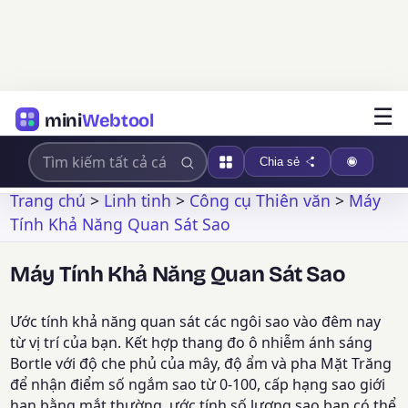
☰
mini
Webtool
Chia sẻ
Trang chủ
>
Linh tinh
>
Công cụ Thiên văn
>
Máy
Tính Khả Năng Quan Sát Sao
Máy Tính Khả Năng Quan Sát Sao
Ước tính khả năng quan sát các ngôi sao vào đêm nay
từ vị trí của bạn. Kết hợp thang đo ô nhiễm ánh sáng
Bortle với độ che phủ của mây, độ ẩm và pha Mặt Trăng
để nhận điểm số ngắm sao từ 0-100, cấp hạng sao giới
hạn bằng mắt thường, ước tính số lượng sao bạn có thể