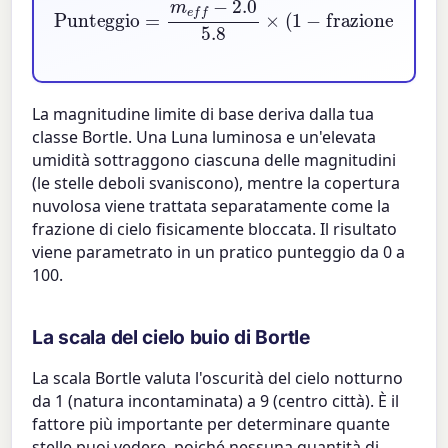
Punteggio
=
m
frazione nuvole
e
f
−
2.0
)
×
5.8
100
×
(
1
−
La magnitudine limite di base deriva dalla tua
classe Bortle. Una Luna luminosa e un'elevata
umidità sottraggono ciascuna delle magnitudini
(le stelle deboli svaniscono), mentre la copertura
nuvolosa viene trattata separatamente come la
frazione di cielo fisicamente bloccata. Il risultato
viene parametrato in un pratico punteggio da 0 a
100.
La scala del cielo buio di Bortle
La scala Bortle valuta l'oscurità del cielo notturno
da 1 (natura incontaminata) a 9 (centro città). È il
fattore più importante per determinare quante
stelle puoi vedere, poiché nessuna quantità di