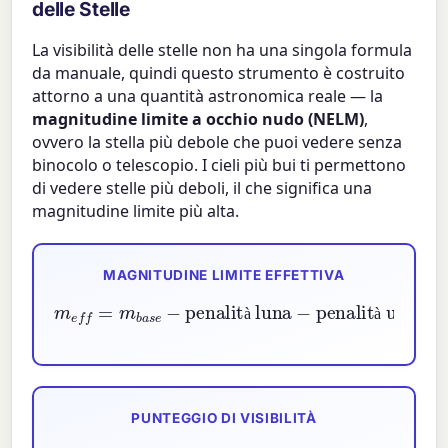
delle Stelle
La visibilità delle stelle non ha una singola formula
da manuale, quindi questo strumento è costruito
attorno a una quantità astronomica reale — la
magnitudine limite a occhio nudo (NELM)
,
ovvero la stella più debole che puoi vedere senza
binocolo o telescopio. I cieli più bui ti permettono
di vedere stelle più deboli, il che significa una
magnitudine limite più alta.
MAGNITUDINE LIMITE EFFETTIVA
m
e
f
=
m
b
a
s
e
−
penalità luna
penalità umidità
−
à
à
PUNTEGGIO DI VISIBILITÀ