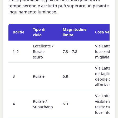
tempo sereno e asciutto può superare un pesante
inquinamento luminoso.
Tipo di
Magnitudine
Bortle
Cosa vedi
cielo
limite
Eccellente /
Via Lattea ni
1–2
Rurale
7.3 – 7.8
luce zodiacal
scuro
migliaia di st
Via Lattea
dettagliata;
3
Rurale
6.8
debole chiar
all'orizzonte
Via Lattea
Rurale /
visibile sopr
4
6.3
Suburbano
testa; cupole
luce intorno