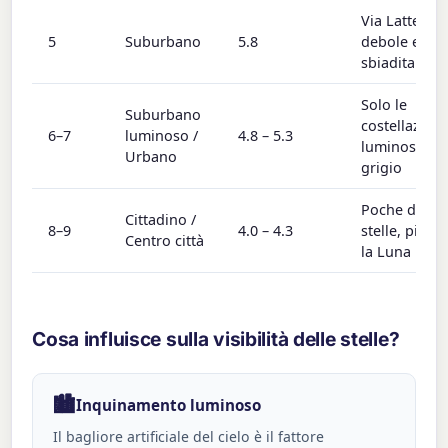
Via Lattea
5
Suburbano
5.8
debole e
sbiadita
Solo le
Suburbano
costellazioni
6–7
luminoso /
4.8 – 5.3
luminose; ci
Urbano
grigio
Poche decine
Cittadino /
8–9
4.0 – 4.3
stelle, pianet
Centro città
la Luna
Cosa influisce sulla visibilità delle stelle?
🏙️
Inquinamento luminoso
Il bagliore artificiale del cielo è il fattore