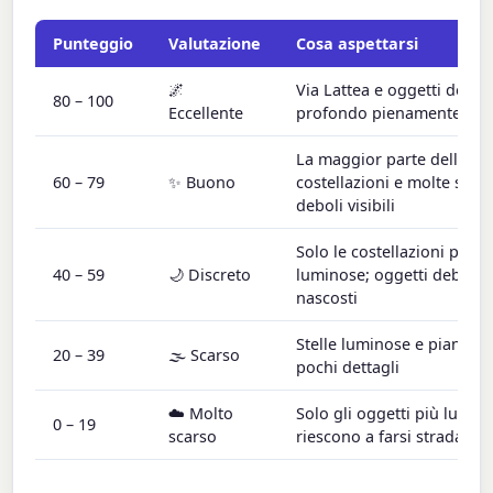
Punteggio
Valutazione
Cosa aspettarsi
🌌
Via Lattea e oggetti del ci
80 – 100
Eccellente
profondo pienamente visib
La maggior parte delle
60 – 79
✨ Buono
costellazioni e molte stell
deboli visibili
Solo le costellazioni più
40 – 59
🌙 Discreto
luminose; oggetti deboli
nascosti
Stelle luminose e pianeti,
20 – 39
🌫️ Scarso
pochi dettagli
☁️ Molto
Solo gli oggetti più lumin
0 – 19
scarso
riescono a farsi strada