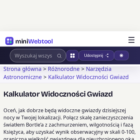
☰
mini
Webtool
Udostępnij
Strona główna
>
Różnorodne
>
Narzędzia
Astronomiczne
>
Kalkulator Widoczności Gwiazd
Kalkulator Widoczności Gwiazd
Oceń, jak dobrze będą widoczne gwiazdy dzisiejszej
nocy w Twojej lokalizacji. Połącz skalę zanieczyszczenia
światłem Bortle’a z zachmurzeniem, wilgotnością i fazą
Księżyca, aby uzyskać wynik obserwacyjny w skali 0-100,
graniczną wielkość gwiazdową dla nieuzbrojonego oka,