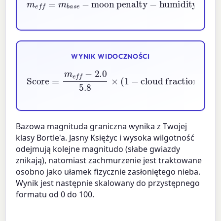
moon penalty
m
e
f
−
=
humidity penalty
m
b
a
s
e
−
WYNIK WIDOCZNOŚCI
Score
=
m
cloud fraction
e
f
−
2.0
)
5.8
×
100
×
(
1
−
Bazowa magnituda graniczna wynika z Twojej
klasy Bortle'a. Jasny Księżyc i wysoka wilgotność
odejmują kolejne magnitudo (słabe gwiazdy
znikają), natomiast zachmurzenie jest traktowane
osobno jako ułamek fizycznie zasłoniętego nieba.
Wynik jest następnie skalowany do przystępnego
formatu od 0 do 100.