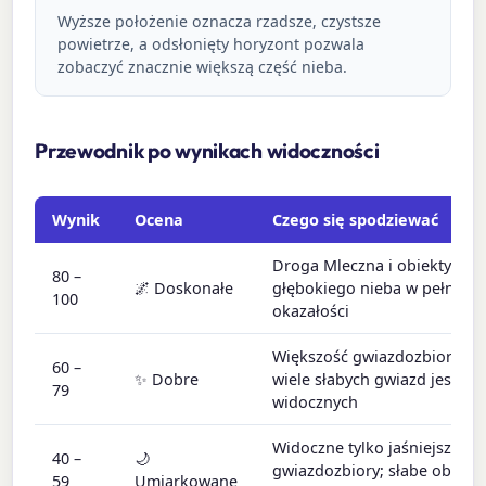
Wyższe położenie oznacza rzadsze, czystsze
powietrze, a odsłonięty horyzont pozwala
zobaczyć znacznie większą część nieba.
Przewodnik po wynikach widoczności
Wynik
Ocena
Czego się spodziewać
Droga Mleczna i obiekty
80 –
🌌 Doskonałe
głębokiego nieba w pełnej
100
okazałości
Większość gwiazdozbiorów i
60 –
✨ Dobre
wiele słabych gwiazd jest
79
widocznych
Widoczne tylko jaśniejsze
40 –
🌙
gwiazdozbiory; słabe obiekty
59
Umiarkowane