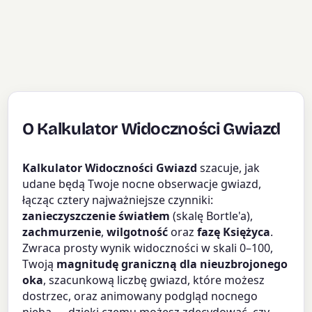
O Kalkulator Widoczności Gwiazd
Kalkulator Widoczności Gwiazd
szacuje, jak
udane będą Twoje nocne obserwacje gwiazd,
łącząc cztery najważniejsze czynniki:
zanieczyszczenie światłem
(skalę Bortle'a),
zachmurzenie
,
wilgotność
oraz
fazę Księżyca
.
Zwraca prosty wynik widoczności w skali 0–100,
Twoją
magnitudę graniczną dla nieuzbrojonego
oka
, szacunkową liczbę gwiazd, które możesz
dostrzec, oraz animowany podgląd nocnego
nieba — dzięki czemu możesz zdecydować, czy