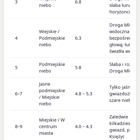
3
6.8
niebo
słaba łuna na
horyzoncie
Droga Mleczn
Wiejskie /
widoczna
4
Podmiejskie
6.3
bezpośrednio
niebo
głową; łuny
światła wokół
Podmiejskie
Słaba i rozmyt
5
5.8
niebo
Droga Mleczn
Jasne
Tylko jaśniejs
podmiejskie
6–7
4.8 – 5.3
gwiazdozbiory
/ Miejskie
szare niebo
niebo
Zaledwie
Miejskie / W
kilkadziesiąt
8–9
centrum
4.0 – 4.3
gwiazd, planet
miasta
Księżyc