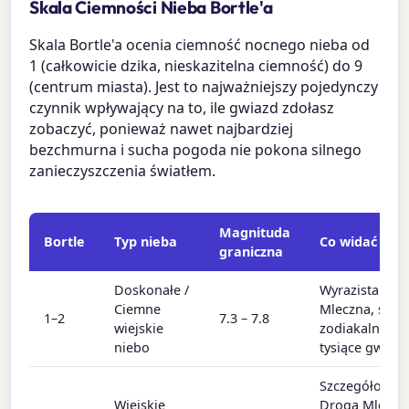
Skala Ciemności Nieba Bortle'a
Skala Bortle'a ocenia ciemność nocnego nieba od
1 (całkowicie dzika, nieskazitelna ciemność) do 9
(centrum miasta). Jest to najważniejszy pojedynczy
czynnik wpływający na to, ile gwiazd zdołasz
zobaczyć, ponieważ nawet najbardziej
bezchmurna i sucha pogoda nie pokona silnego
zanieczyszczenia światłem.
Magnituda
Bortle
Typ nieba
Co widać
graniczna
Doskonałe /
Wyrazista Dro
Ciemne
Mleczna, świa
1–2
7.3 – 7.8
wiejskie
zodiakalne,
niebo
tysiące gwiaz
Szczegółowa
Wiejskie
Droga Mleczn