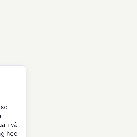
 so
u
uan và
ng học