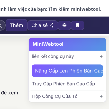
ình làm việc của bạn: Tìm kiếm miniwebtool.
Thêm
Chia sẻ
MiniWebtool
liên kết công cụ này
Nâng Cấp Lên Phiên Bản Cao C
Truy Cập Phiên Bản Cao Cấp
c để xem
Hộp Công Cụ Của Tôi