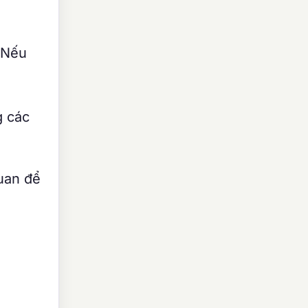
. Nếu
g các
uan để