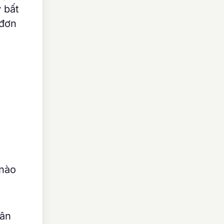
 bất
 đơn
g
 nào
hân