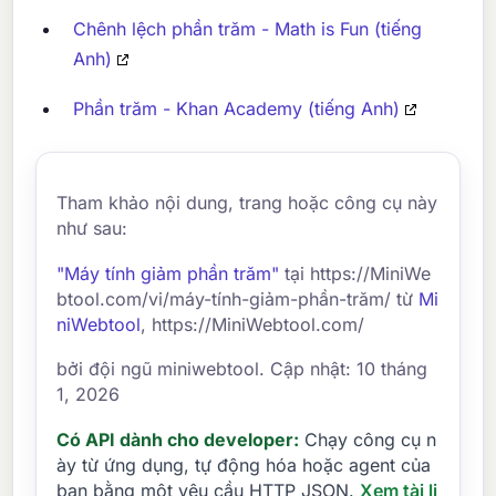
Chênh lệch phần trăm - Math is Fun (tiếng
Anh)
Phần trăm - Khan Academy (tiếng Anh)
Tham khảo nội dung, trang hoặc công cụ này
như sau:
"Máy tính giảm phần trăm"
tại https://MiniWe
btool.com/vi/máy-tính-giảm-phần-trăm/ từ
Mi
niWebtool
, https://MiniWebtool.com/
bởi đội ngũ miniwebtool. Cập nhật: 10 tháng
1, 2026
Có API dành cho developer:
Chạy công cụ n
ày từ ứng dụng, tự động hóa hoặc agent của
bạn bằng một yêu cầu HTTP JSON.
Xem tài li