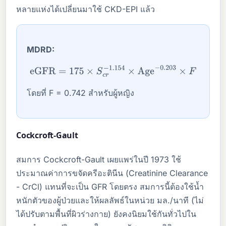
หลายแห่งได้เปลี่ยนมาใช้ CKD-EPI แล้ว
MDRD:
eGFR
=
175
×
S
c
r
−
1.154
×
Age
−
0.203
×
F
โดยที่ F = 0.742 สำหรับผู้หญิง
Cockcroft-Gault
สมการ Cockcroft-Gault เผยแพร่ในปี 1973 ใช้
ประมาณค่าการขจัดครีอะตินีน (Creatinine Clearance
- CrCl) แทนที่จะเป็น GFR โดยตรง สมการนี้ต้องใช้น้ำ
หนักตัวของผู้ป่วยและให้ผลลัพธ์ในหน่วย มล./นาที (ไม่
ได้ปรับตามพื้นที่ผิวร่างกาย) ยังคงนิยมใช้กันทั่วไปใน