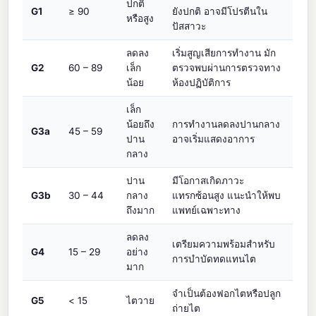
ปกติ
G1
≥ 90
ยังปกติ อาจมีโปรตีนใน
หรือสูง
ปัสสาวะ
ลดลง
เริ่มสูญเสียการทำงาน มัก
G2
60 – 89
เล็ก
ตรวจพบผ่านการตรวจทาง
น้อย
ห้องปฏิบัติการ
เล็ก
น้อยถึง
การทำงานลดลงปานกลาง
G3a
45 – 59
ปาน
อาจเริ่มแสดงอาการ
กลาง
ปาน
มีโอกาสเกิดภาวะ
G3b
30 – 44
กลาง
แทรกซ้อนสูง แนะนำให้พบ
ถึงมาก
แพทย์เฉพาะทาง
ลดลง
เตรียมความพร้อมสำหรับ
G4
15 – 29
อย่าง
การบำบัดทดแทนไต
มาก
จำเป็นต้องฟอกไตหรือปลูก
G5
< 15
ไตวาย
ถ่ายไต