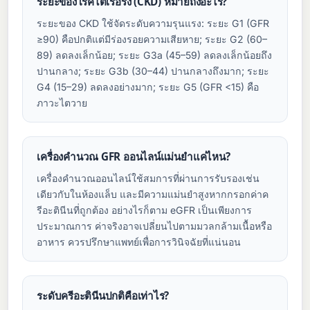
ระยะของโรคไตเรื้อรัง (CKD) หมายถึงอะไร?
ระยะของ CKD ใช้จัดระดับความรุนแรง: ระยะ G1 (GFR
≥90) คือปกติแต่มีร่องรอยความเสียหาย; ระยะ G2 (60–
89) ลดลงเล็กน้อย; ระยะ G3a (45–59) ลดลงเล็กน้อยถึง
ปานกลาง; ระยะ G3b (30–44) ปานกลางถึงมาก; ระยะ
G4 (15–29) ลดลงอย่างมาก; ระยะ G5 (GFR <15) คือ
ภาวะไตวาย
เครื่องคำนวณ GFR ออนไลน์แม่นยำแค่ไหน?
เครื่องคำนวณออนไลน์ใช้สมการที่ผ่านการรับรองเช่น
เดียวกับในห้องแล็บ และมีความแม่นยำสูงหากกรอกค่าค
รีอะตินีนที่ถูกต้อง อย่างไรก็ตาม eGFR เป็นเพียงการ
ประมาณการ ค่าจริงอาจเปลี่ยนไปตามมวลกล้ามเนื้อหรือ
อาหาร ควรปรึกษาแพทย์เพื่อการวินิจฉัยที่แน่นอน
ระดับครีอะตินีนปกติคือเท่าไร?