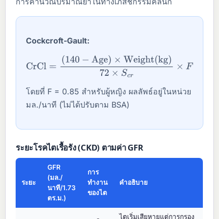
การคำนวณปริมาณยาในทางเภสัชกรรมคลินิก
Cockcroft-Gault:
CrCl
=
(
140
−
Age
)
×
Weight(kg)
72
×
S
c
r
×
F
โดยที่ F = 0.85 สำหรับผู้หญิง ผลลัพธ์อยู่ในหน่วย
มล./นาที (ไม่ได้ปรับตาม BSA)
ระยะโรคไตเรื้อรัง (CKD) ตามค่า GFR
GFR
การ
(มล./
ระยะ
ทำงาน
คำอธิบาย
นาที/1.73
ของไต
ตร.ม.)
ไตเริ่มเสียหายแต่การกรอง