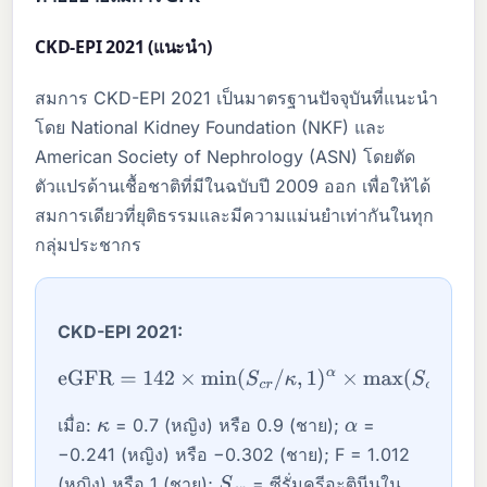
CKD-EPI 2021 (แนะนำ)
สมการ CKD-EPI 2021 เป็นมาตรฐานปัจจุบันที่แนะนำ
โดย National Kidney Foundation (NKF) และ
American Society of Nephrology (ASN) โดยตัด
ตัวแปรด้านเชื้อชาติที่มีในฉบับปี 2009 ออก เพื่อให้ได้
สมการเดียวที่ยุติธรรมและมีความแม่นยำเท่ากันในทุก
กลุ่มประชากร
CKD-EPI 2021:
eGFR
=
142
×
min
(
S
c
r
/
κ
,
1
)
α
×
max
(
S
c
r
/
κ
,
1
)
−
1.200
×
0.9938
Age
×
F
เมื่อ:
= 0.7 (หญิง) หรือ 0.9 (ชาย);
=
κ
α
−0.241 (หญิง) หรือ −0.302 (ชาย); F = 1.012
(หญิง) หรือ 1 (ชาย);
= ซีรั่มครีอะตินีนใน