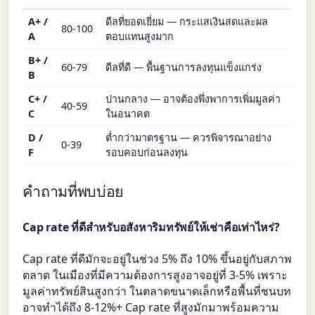
A+ /
ดีลที่ยอดเยี่ยม — กระแสเงินสดและผล
80-100
A
ตอบแทนสูงมาก
B+ /
60-79
ดีลที่ดี — พื้นฐานการลงทุนแข็งแกร่ง
B
C+ /
ปานกลาง — อาจต้องพึ่งพาการเพิ่มมูลค่า
40-59
C
ในอนาคต
D /
ต่ำกว่ามาตรฐาน — ควรพิจารณาอย่าง
0-39
F
รอบคอบก่อนลงทุน
คำถามที่พบบ่อย
Cap rate ที่ดีสำหรับอสังหาริมทรัพย์ให้เช่าคือเท่าไหร่?
Cap rate ที่ดีมักจะอยู่ในช่วง 5% ถึง 10% ขึ้นอยู่กับสภาพ
ตลาด ในเมืองที่มีความต้องการสูงอาจอยู่ที่ 3-5% เพราะ
มูลค่าทรัพย์สินสูงกว่า ในตลาดขนาดเล็กหรือพื้นที่ชนบท
อาจทำได้ถึง 8-12%+ Cap rate ที่สูงมักมาพร้อมความ