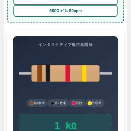
680Ω ±1% 50ppm
インタラクティブ抵抗器図解
第1数字
第2数字
倍数
許容差
1 kΩ