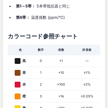
第1～5帯：
5本帯抵抗器と同じ
第6帯：
温度係数 (ppm/°C)
カラーコード参照チャート
色
数字
倍数
許容差
黒
0
×1
—
茶
1
×10
±1%
赤
2
×100
±2%
橙
3
×1k
±0.05%
黄
4
×10k
±0.02%