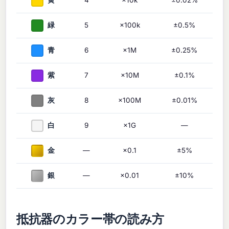
緑
5
×100k
±0.5%
青
6
×1M
±0.25%
紫
7
×10M
±0.1%
灰
8
×100M
±0.01%
白
9
×1G
—
金
—
×0.1
±5%
銀
—
×0.01
±10%
抵抗器のカラー帯の読み方