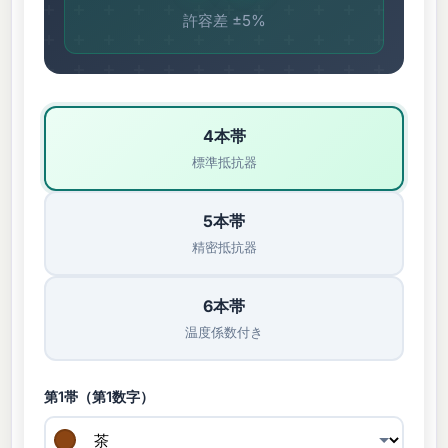
許容差 ±5%
4本帯
標準抵抗器
5本帯
精密抵抗器
6本帯
温度係数付き
第1帯（第1数字）