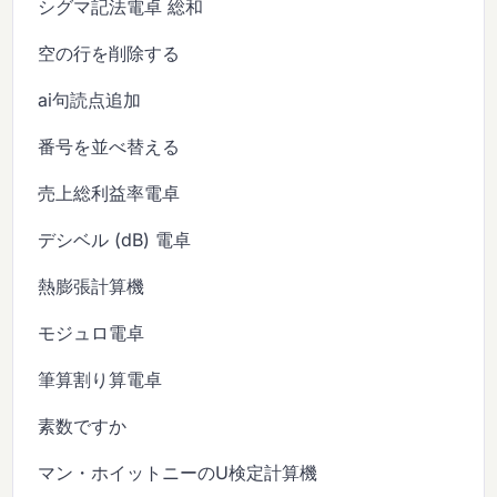
シグマ記法電卓 総和
空の行を削除する
ai句読点追加
番号を並べ替える
売上総利益率電卓
デシベル (dB) 電卓
熱膨張計算機
モジュロ電卓
筆算割り算電卓
素数ですか
マン・ホイットニーのU検定計算機