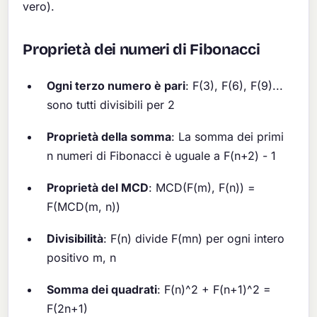
vero).
Proprietà dei numeri di Fibonacci
Ogni terzo numero è pari
: F(3), F(6), F(9)...
sono tutti divisibili per 2
Proprietà della somma
: La somma dei primi
n numeri di Fibonacci è uguale a F(n+2) - 1
Proprietà del MCD
: MCD(F(m), F(n)) =
F(MCD(m, n))
Divisibilità
: F(n) divide F(mn) per ogni intero
positivo m, n
Somma dei quadrati
: F(n)^2 + F(n+1)^2 =
F(2n+1)