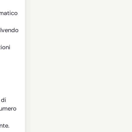
ematico
olvendo
ioni
 di
 numero
nte.