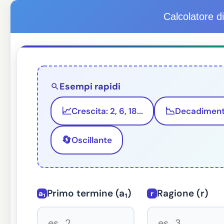
Calcolatore 
Esempi rapidi
📈
📉
Crescita: 2, 6, 18...
Decadimento:
🔄
Oscillante
Primo termine (a₁)
Ragione (r)
a₁
r