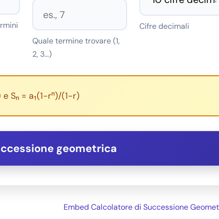
ermini
Cifre decimali
Quale termine trovare (1,
2, 3...)
 e Sₙ = a₁(1-rⁿ)/(1-r)
uccessione geometrica
Embed Calcolatore di Successione Geomet