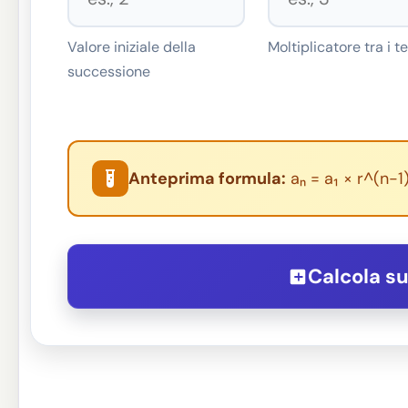
Valore iniziale della
Moltiplicatore tra i t
successione
Anteprima formula:
aₙ = a₁ × r^(n-1)
Calcola s