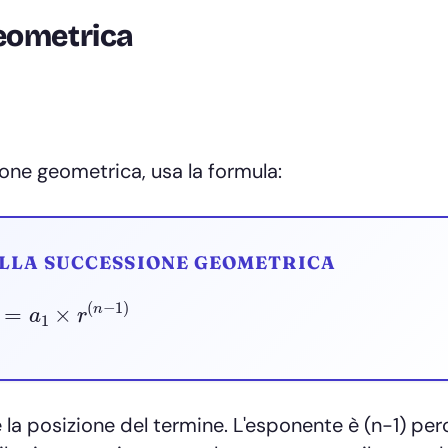
eometrica
ione geometrica, usa la formula:
ELLA SUCCESSIONE GEOMETRICA
a
n
=
a
1
×
r
(
n
−
1
)
 è la posizione del termine. L'esponente è (n-1) pe