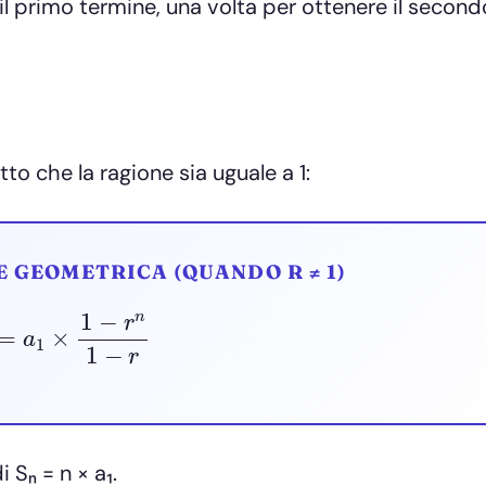
il primo termine, una volta per ottenere il second
o che la ragione sia uguale a 1:
 GEOMETRICA (QUANDO R ≠ 1)
n
=
a
1
×
1
−
r
n
1
−
r
i Sₙ = n × a₁.