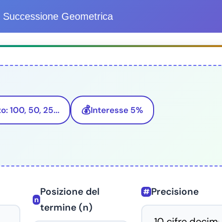
di Successione Geometrica
💰
 100, 50, 25...
Interesse 5%
Posizione del
Precisione
#
n
termine (n)