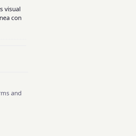
s visual
ínea con
rms and