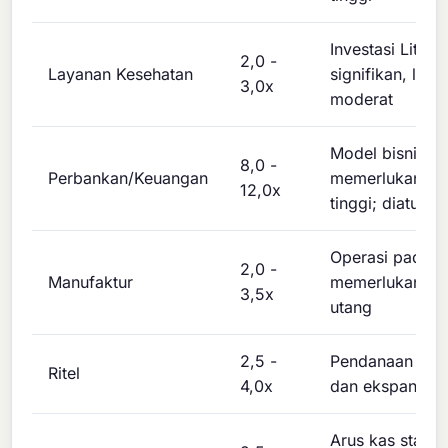
Investasi Litba
2,0 -
Layanan Kesehatan
signifikan, leve
3,0x
moderat
Model bisnis
8,0 -
Perbankan/Keuangan
memerlukan le
12,0x
tinggi; diatur ke
Operasi padat 
2,0 -
Manufaktur
memerlukan pe
3,5x
utang
2,5 -
Pendanaan inve
Ritel
4,0x
dan ekspansi t
Arus kas stabil