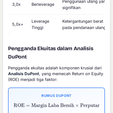
Penggunaan utang yang
3,0x
Berleverage
signifikan
Leverage
Ketergantungan berat
5,0x+
Tinggi
pada pendanaan utang
Pengganda Ekuitas dalam Analisis
DuPont
Pengganda ekuitas adalah komponen krusial dari
Analisis DuPont
, yang memecah Return on Equity
(ROE) menjadi tiga faktor:
RUMUS DUPONT
Perputaran Aset
Margin Laba Bersih
ROE
×
Pengganda Ekuitas
=
×