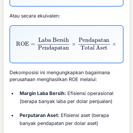
Atau secara ekuivalen:
Laba Bersih
Total Aset
×
Pendapatan
Total Aset
ROE
Ekuitas Pemegang Saham
=
×
Pendapatan
Dekomposisi ini mengungkapkan bagaimana
perusahaan menghasilkan ROE melalui:
Margin Laba Bersih:
Efisiensi operasional
(berapa banyak laba per dolar penjualan)
Perputaran Aset:
Efisiensi aset (berapa
banyak pendapatan per dolar aset)