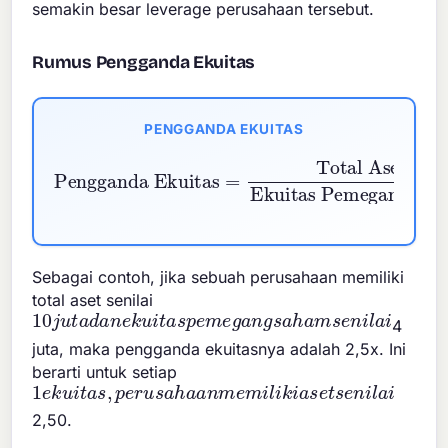
semakin besar leverage perusahaan tersebut.
Rumus Pengganda Ekuitas
PENGGANDA EKUITAS
Total Aset
Pengganda Ekuitas
Ekuitas Pemegang Saham
=
Sebagai contoh, jika sebuah perusahaan memiliki
total aset senilai
10
j
u
t
a
d
a
n
e
k
u
i
t
a
s
p
e
m
e
g
a
n
g
s
a
h
a
m
s
e
n
i
l
a
i
4
juta, maka pengganda ekuitasnya adalah 2,5x. Ini
berarti untuk setiap
1
e
k
u
i
t
a
s
,
p
e
r
u
s
a
h
a
a
n
m
e
m
i
l
i
k
i
a
s
e
t
s
e
n
i
l
a
i
2,50.