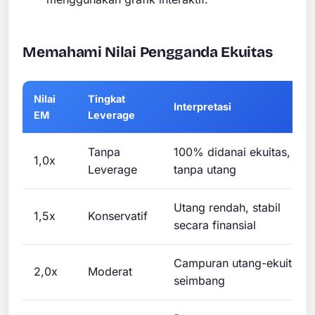
Memahami Nilai Pengganda Ekuitas
Nilai
Tingkat
Interpretasi
EM
Leverage
Tanpa
100% didanai ekuitas,
1,0x
Leverage
tanpa utang
Utang rendah, stabil
1,5x
Konservatif
secara finansial
Campuran utang-ekuitas
2,0x
Moderat
seimbang