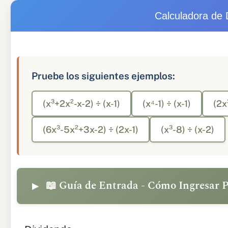
Calculadora de 
Pruebe los siguientes ejemplos:
(x³+2x²-x-2) ÷ (x-1)
(x⁴-1) ÷ (x-1)
(2x
(6x³-5x²+3x-2) ÷ (2x-1)
(x³-8) ÷ (x-2)
📖 Guía de Entrada - Cómo Ingresar 