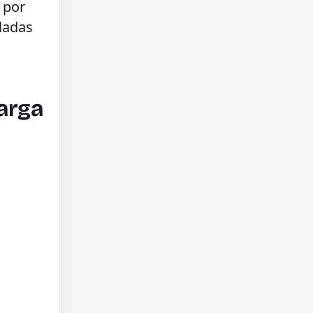
 por
lladas
Larga