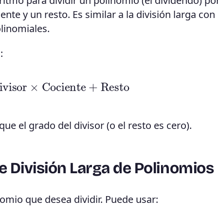
itmo para dividir un polinomio (el dividendo) po
nte y un resto. Es similar a la división larga con
linomiales.
:
ivisor
×
Cociente
+
Resto
e el grado del divisor (o el resto es cero).
e División Larga de Polinomios
nomio que desea dividir. Puede usar: