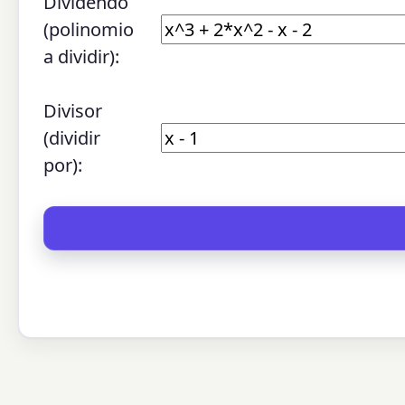
Dividendo
(polinomio
a dividir):
Divisor
(dividir
por):