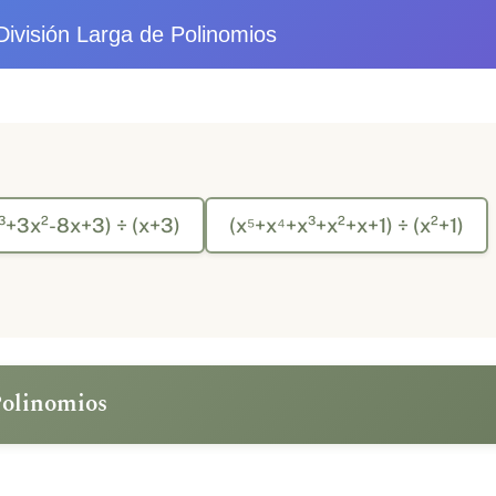
División Larga de Polinomios
³+3x²-8x+3) ÷ (x+3)
(x⁵+x⁴+x³+x²+x+1) ÷ (x²+1)
Polinomios