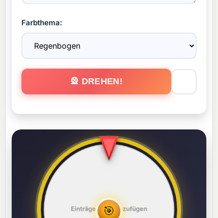
Farbthema:
🔊
🎡 DREHEN!
🎯