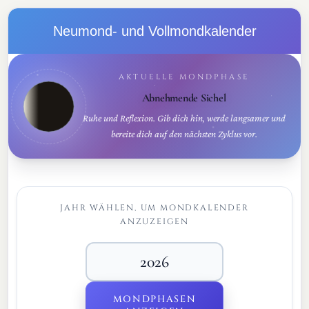
Neumond- und Vollmondkalender
AKTUELLE MONDPHASE
Abnehmende Sichel
Ruhe und Reflexion. Gib dich hin, werde langsamer und
bereite dich auf den nächsten Zyklus vor.
JAHR WÄHLEN, UM MONDKALENDER
ANZUZEIGEN
MONDPHASEN