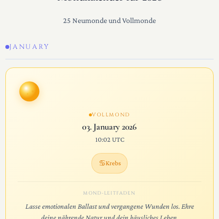
25 Neumonde und Vollmonde
JANUARY
VOLLMOND
03. January 2026
10:02 UTC
♋
Krebs
MOND-LEITFADEN
Lasse emotionalen Ballast und vergangene Wunden los. Ehre
deine nährende Natur und dein häusliches Leben.