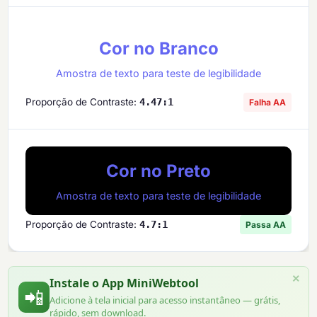
Cor no Branco
Amostra de texto para teste de legibilidade
Proporção de Contraste:
4.47:1
Falha AA
Cor no Preto
Amostra de texto para teste de legibilidade
Proporção de Contraste:
4.7:1
Passa AA
×
Instale o App MiniWebtool
📲
Adicione à tela inicial para acesso instantâneo — grátis,
rápido, sem download.