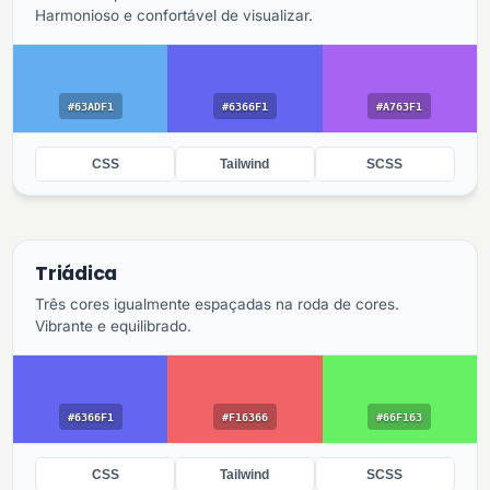
Harmonioso e confortável de visualizar.
#63ADF1
#6366F1
#A763F1
CSS
Tailwind
SCSS
Triádica
Três cores igualmente espaçadas na roda de cores.
Vibrante e equilibrado.
#6366F1
#F16366
#66F163
CSS
Tailwind
SCSS