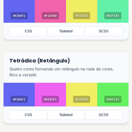
#6366F1
#F163AD
#F1EE63
#63F1A7
CSS
Tailwind
SCSS
Tetrádica (Retângulo)
Quatro cores formando um retângulo na roda de cores.
Rico e versátil.
#6366F1
#EE63F1
#F1EE63
#66F163
CSS
Tailwind
SCSS