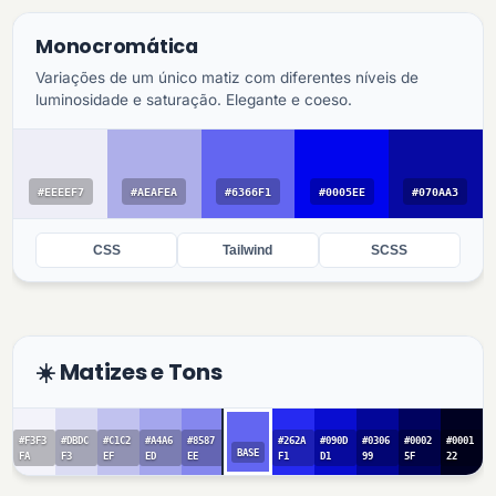
Monocromática
Variações de um único matiz com diferentes níveis de
luminosidade e saturação. Elegante e coeso.
#EEEEF7
#AEAFEA
#6366F1
#0005EE
#070AA3
CSS
Tailwind
SCSS
☀️ Matizes e Tons
#F3F3
#DBDC
#C1C2
#A4A6
#8587
#262A
#090D
#0306
#0002
#0001
BASE
FA
F3
EF
ED
EE
F1
D1
99
5F
22