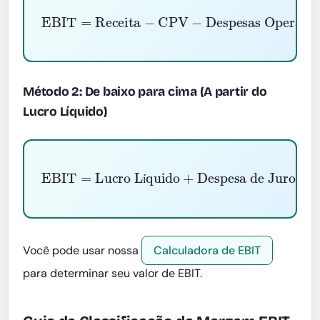
EBIT
=
Receita
Despesas Operacionais
−
CPV
−
Método 2: De baixo para cima (A partir do
Lucro Líquido)
EBIT
Despesa de Juros
=
Lucro Líquido
+
Despesa de Impostos
+
í
Você pode usar nossa
Calculadora de EBIT
para determinar seu valor de EBIT.