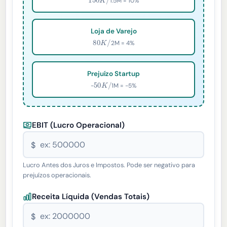
1.5M = 10%
Loja de Varejo
80
K
/
2M = 4%
Prejuízo Startup
50
K
/
-
1M = -5%
EBIT (Lucro Operacional)
$
Lucro Antes dos Juros e Impostos. Pode ser negativo para
prejuízos operacionais.
Receita Líquida (Vendas Totais)
$