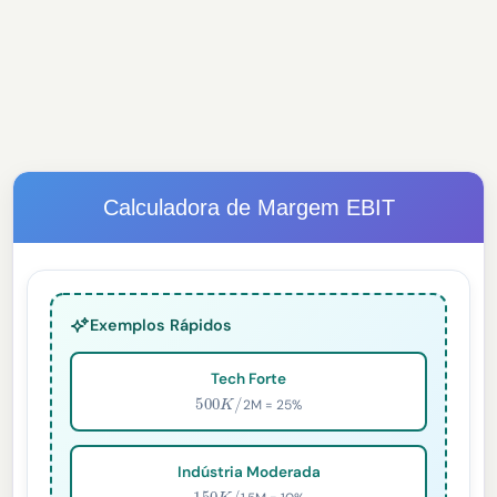
Calculadora de Margem EBIT
Exemplos Rápidos
Tech Forte
500
K
/
2M = 25%
Indústria Moderada
150
K
/