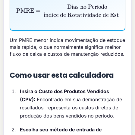
PMRE
Índice de Rotatividade de Estoque
=
Dias no Período
=
365
Rotatividade Anual
í
Í
Um PMRE menor indica movimentação de estoque
mais rápida, o que normalmente significa melhor
fluxo de caixa e custos de manutenção reduzidos.
Como usar esta calculadora
Insira o Custo dos Produtos Vendidos
(CPV):
Encontrado em sua demonstração de
resultados, representa os custos diretos de
produção dos bens vendidos no período.
Escolha seu método de entrada de