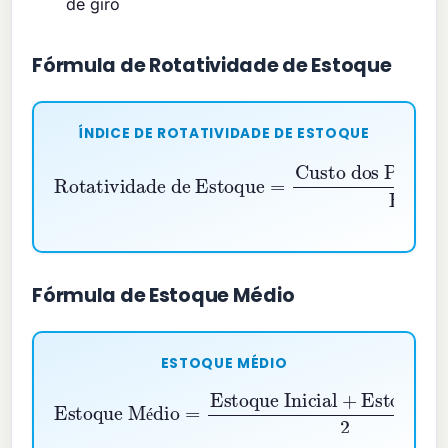
de giro
Fórmula de Rotatividade de Estoque
ÍNDICE DE ROTATIVIDADE DE ESTOQUE
Rotatividade de Estoque
Custo dos Produtos Vendidos (CPV)
Estoque Médio
=
Fórmula de Estoque Médio
ESTOQUE MÉDIO
Estoque Médio
Estoque Inicial
+
Estoque Final
=
2
é