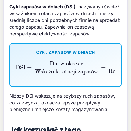
Cykl zapasów w dniach (DSI)
, nazywany również
wskaźnikiem rotacji zapasów w dniach, mierzy
średnią liczbę dni potrzebnych firmie na sprzedaż
całego zapasu. Zapewnia on czasową
perspektywę efektywności zapasów.
CYKL ZAPASÓW W DNIACH
DSI
Wskaźnik rotacji zapasów
=
Dni w okresie
=
365
Roczna rotacja
ź
ó
Niższy DSI wskazuje na szybszy ruch zapasów,
co zazwyczaj oznacza lepsze przepływy
pieniężne i mniejsze koszty magazynowania.
Jak korzystać z tego