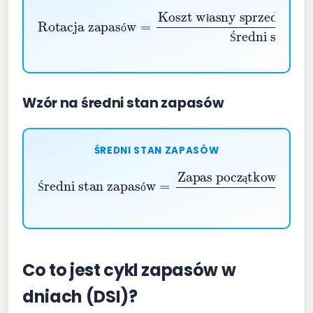
Rotacja zapasów
Koszt własny sprzedanych towarów (COGS)
Średni stan zapasów
=
ł
ó
Ś
Wzór na średni stan zapasów
ŚREDNI STAN ZAPASÓW
Zapas początkowy
Średni stan zapasów
+
Zapas końcowy
=
2
ą
Ś
ó
Co to jest cykl zapasów w
dniach (DSI)?