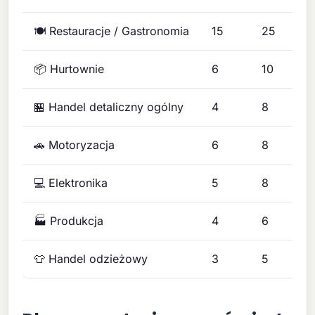
🍽️ Restauracje / Gastronomia
15
25
📦 Hurtownie
6
10
🏪 Handel detaliczny ogólny
4
8
🚗 Motoryzacja
6
8
💻 Elektronika
5
8
🏭 Produkcja
4
6
👕 Handel odzieżowy
3
5