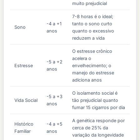
muito prejudicial
7-8 horas é o ideal;
-4 a +1
tanto o sono curto
Sono
anos
quanto o excessivo
reduzem a vida
O estresse crônico
acelera o
-5 a +2
Estresse
envelhecimento; o
anos
manejo do estresse
adiciona anos
O isolamento social é
-5 a +3
Vida Social
tão prejudicial quanto
anos
fumar 15 cigarros por dia
A genética responde por
Histórico
-4 a +5
cerca de 25% da
Familiar
anos
variação da longevidade