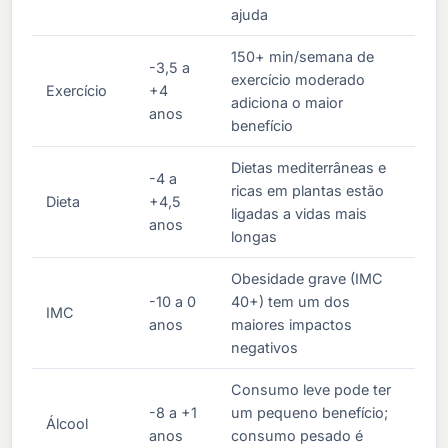
ajuda
150+ min/semana de
-3,5 a
exercício moderado
Exercício
+4
adiciona o maior
anos
benefício
Dietas mediterrâneas e
-4 a
ricas em plantas estão
Dieta
+4,5
ligadas a vidas mais
anos
longas
Obesidade grave (IMC
-10 a 0
40+) tem um dos
IMC
anos
maiores impactos
negativos
Consumo leve pode ter
-8 a +1
um pequeno benefício;
Álcool
anos
consumo pesado é