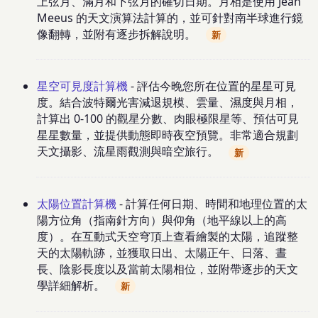
上弦月、滿月和下弦月的確切日期。月相是使用 Jean
Meeus 的天文演算法計算的，並可針對南半球進行鏡
像翻轉，並附有逐步拆解說明。
新
星空可見度計算機
- 評估今晚您所在位置的星星可見
度。結合波特爾光害減退規模、雲量、濕度與月相，
計算出 0-100 的觀星分數、肉眼極限星等、預估可見
星星數量，並提供動態即時夜空預覽。非常適合規劃
天文攝影、流星雨觀測與暗空旅行。
新
太陽位置計算機
- 計算任何日期、時間和地理位置的太
陽方位角（指南針方向）與仰角（地平線以上的高
度）。在互動式天空穹頂上查看繪製的太陽，追蹤整
天的太陽軌跡，並獲取日出、太陽正午、日落、晝
長、陰影長度以及當前太陽相位，並附帶逐步的天文
學詳細解析。
新