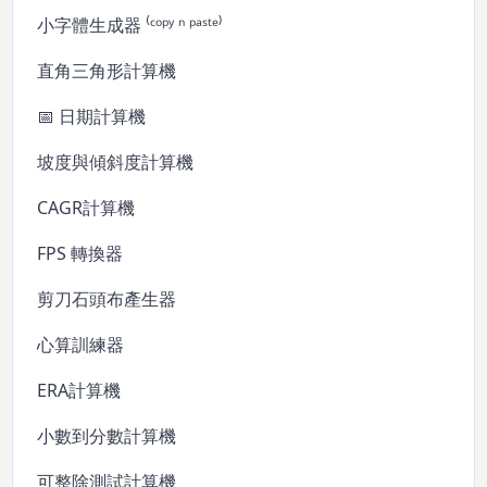
小字體生成器 ⁽ᶜᵒᵖʸ ⁿ ᵖᵃˢᵗᵉ⁾
直角三角形計算機
📅 日期計算機
坡度與傾斜度計算機
CAGR計算機
FPS 轉換器
剪刀石頭布產生器
心算訓練器
ERA計算機
小數到分數計算機
可整除測試計算機