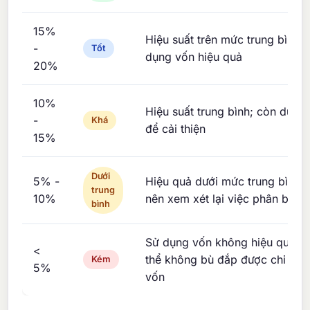
15%
Hiệu suất trên mức trung bình; 
-
Tốt
dụng vốn hiệu quả
20%
10%
Hiệu suất trung bình; còn dư đị
-
Khá
để cải thiện
15%
Dưới
5% -
Hiệu quả dưới mức trung bình;
trung
10%
nên xem xét lại việc phân bổ v
bình
Sử dụng vốn không hiệu quả; 
<
thể không bù đắp được chi phí
Kém
5%
vốn