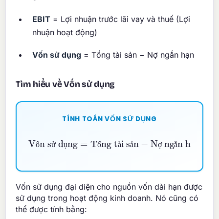
EBIT
= Lợi nhuận trước lãi vay và thuế (Lợi
nhuận hoạt động)
Vốn sử dụng
= Tổng tài sản − Nợ ngắn hạn
Tìm hiểu về Vốn sử dụng
TÍNH TOÁN VỐN SỬ DỤNG
Vốn sử dụng
Nợ ngắn hạn
=
Tổng tài sản
−
ố
ử
ụ
ổ
à
ả
ợ
ắ
ạ
Vốn sử dụng đại diện cho nguồn vốn dài hạn được
sử dụng trong hoạt động kinh doanh. Nó cũng có
thể được tính bằng: