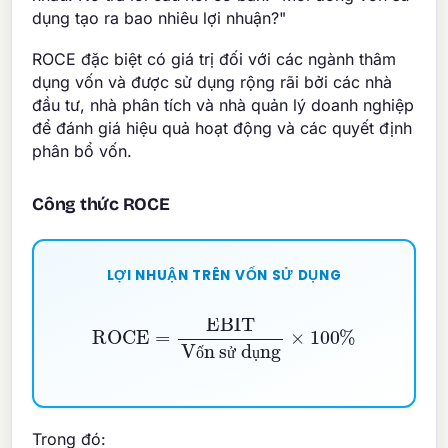
dụng tạo ra bao nhiêu lợi nhuận?"
ROCE đặc biệt có giá trị đối với các ngành thâm
dụng vốn và được sử dụng rộng rãi bởi các nhà
đầu tư, nhà phân tích và nhà quản lý doanh nghiệp
để đánh giá hiệu quả hoạt động và các quyết định
phân bổ vốn.
Công thức ROCE
LỢI NHUẬN TRÊN VỐN SỬ DỤNG
ROCE
=
EBIT
Vốn sử dụng
×
100
%
ố
ử
ụ
Trong đó: