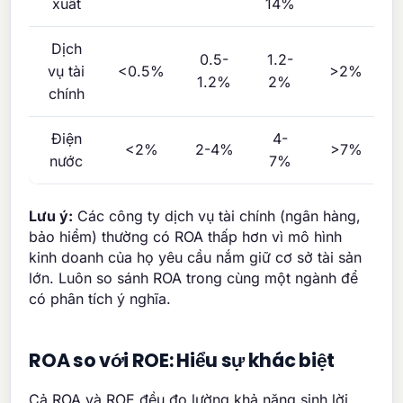
xuất
14%
Dịch
0.5-
1.2-
vụ tài
<0.5%
>2%
1.2%
2%
chính
Điện
4-
<2%
2-4%
>7%
nước
7%
Lưu ý:
Các công ty dịch vụ tài chính (ngân hàng,
bảo hiểm) thường có ROA thấp hơn vì mô hình
kinh doanh của họ yêu cầu nắm giữ cơ sở tài sản
lớn. Luôn so sánh ROA trong cùng một ngành để
có phân tích ý nghĩa.
ROA so với ROE: Hiểu sự khác biệt
Cả ROA và ROE đều đo lường khả năng sinh lời,