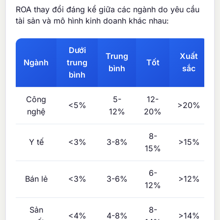
ROA thay đổi đáng kể giữa các ngành do yêu cầu
tài sản và mô hình kinh doanh khác nhau:
Dưới
Trung
Xuất
Ngành
trung
Tốt
bình
sắc
bình
Công
5-
12-
<5%
>20%
nghệ
12%
20%
8-
Y tế
<3%
3-8%
>15%
15%
6-
Bán lẻ
<3%
3-6%
>12%
12%
Sản
8-
<4%
4-8%
>14%