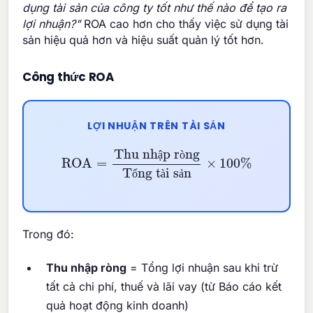
dụng tài sản của công ty tốt như thế nào để tạo ra
lợi nhuận?"
ROA cao hơn cho thấy việc sử dụng tài
sản hiệu quả hơn và hiệu suất quản lý tốt hơn.
Công thức ROA
LỢI NHUẬN TRÊN TÀI SẢN
ROA
=
Thu nhập ròng
Tổng tài sản
×
100
%
ậ
ò
ổ
à
ả
Trong đó:
Thu nhập ròng
= Tổng lợi nhuận sau khi trừ
tất cả chi phí, thuế và lãi vay (từ Báo cáo kết
quả hoạt động kinh doanh)