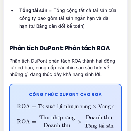
Tổng tài sản
= Tổng cộng tất cả tài sản của
công ty bao gồm tài sản ngắn hạn và dài
hạn (từ Bảng cân đối kế toán)
Phân tích DuPont: Phân tách ROA
Phân tích DuPont phân tách ROA thành hai động
lực cơ bản, cung cấp cái nhìn sâu sắc hơn về
những gì đang thúc đẩy khả năng sinh lời:
CÔNG THỨC DUPONT CHO ROA
ROA
=
Tỷ suất lợi nhuận ròng
Vòng quay tài sản
×
ỷ
ấ
ợ
ậ
ò
ò
à
Doanh thu
ROA
×
=
Doanh thu
Thu nhập ròng
Tổng tài sản
ậ
ò
ổ
à
ả