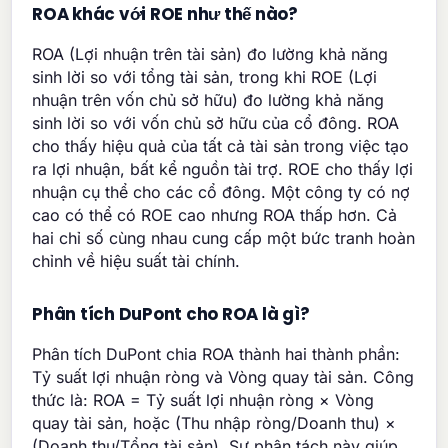
ROA khác với ROE như thế nào?
ROA (Lợi nhuận trên tài sản) đo lường khả năng
sinh lời so với tổng tài sản, trong khi ROE (Lợi
nhuận trên vốn chủ sở hữu) đo lường khả năng
sinh lời so với vốn chủ sở hữu của cổ đông. ROA
cho thấy hiệu quả của tất cả tài sản trong việc tạo
ra lợi nhuận, bất kể nguồn tài trợ. ROE cho thấy lợi
nhuận cụ thể cho các cổ đông. Một công ty có nợ
cao có thể có ROE cao nhưng ROA thấp hơn. Cả
hai chỉ số cùng nhau cung cấp một bức tranh hoàn
chỉnh về hiệu suất tài chính.
Phân tích DuPont cho ROA là gì?
Phân tích DuPont chia ROA thành hai thành phần:
Tỷ suất lợi nhuận ròng và Vòng quay tài sản. Công
thức là: ROA = Tỷ suất lợi nhuận ròng × Vòng
quay tài sản, hoặc (Thu nhập ròng/Doanh thu) ×
(Doanh thu/Tổng tài sản). Sự phân tách này giúp