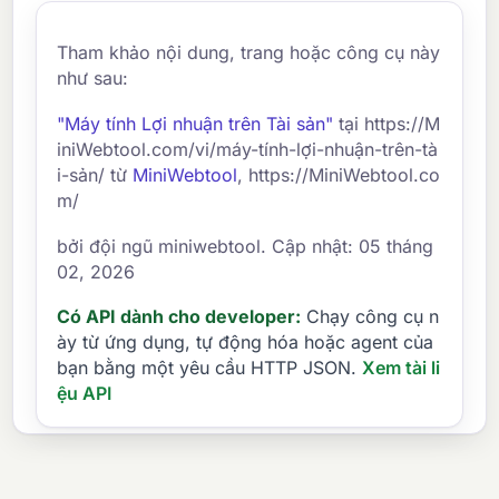
Tham khảo nội dung, trang hoặc công cụ này
như sau:
"Máy tính Lợi nhuận trên Tài sản"
tại https://M
iniWebtool.com/vi/máy-tính-lợi-nhuận-trên-tà
i-sản/ từ
MiniWebtool
, https://MiniWebtool.co
m/
bởi đội ngũ miniwebtool. Cập nhật: 05 tháng
02, 2026
Có API dành cho developer:
Chạy công cụ n
ày từ ứng dụng, tự động hóa hoặc agent của
bạn bằng một yêu cầu HTTP JSON.
Xem tài li
ệu API