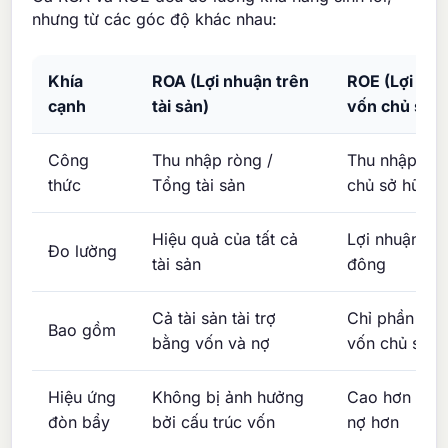
nhưng từ các góc độ khác nhau:
Khía
ROA (Lợi nhuận trên
ROE (Lợi nhu
cạnh
tài sản)
vốn chủ sở 
Công
Thu nhập ròng /
Thu nhập ròn
thức
Tổng tài sản
chủ sở hữu
Hiệu quả của tất cả
Lợi nhuận ch
Đo lường
tài sản
đông
Cả tài sản tài trợ
Chỉ phần tài 
Bao gồm
bằng vốn và nợ
vốn chủ sở h
Hiệu ứng
Không bị ảnh hưởng
Cao hơn khi 
đòn bẩy
bởi cấu trúc vốn
nợ hơn