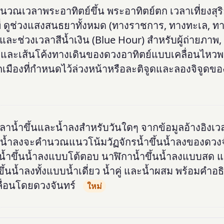
นวณเวลาพระอาทิตย์ขึ้น พระอาทิตย์ตก เวลาเที่ยงสุร
่ ดูช่วงแสงสนธยาทั้งหมด (ทางราชการ, ทางทะเล, ท
ละช่วงเวลาสีน้ำเงิน (Blue Hour) สำหรับผู้ถ่ายภาพ,
และเส้นโค้งทางเดินของดวงอาทิตย์แบบเคลื่อนไหวพ
กเมืองที่กำหนดไว้ล่วงหน้าหรือละติจูดและลองจิจูดข
าน้ำขึ้นและน้ำลงสำหรับวันใดๆ จากข้อมูลอ้างอิงเวลา
ึ้นน้ำลงจะคำนวณแนวโน้มวัฏจักรน้ำขึ้นน้ำลงของดวง
น้ำขึ้นน้ำลงแบบโต้ตอบ นาฬิกาน้ำขึ้นน้ำลงแบบสด 
ึ้นน้ำลงทั้งแบบน้ำเดี่ยว น้ำคู่ และน้ำผสม พร้อมคำอ
คลื่อนโดยดวงจันทร์
ใหม่