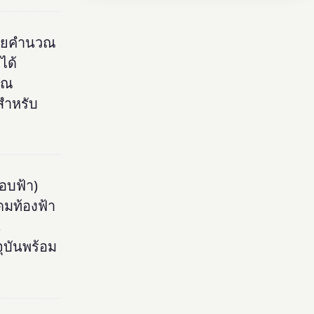
โดยคำนวณ
ได้
ุณ
สำหรับ
อบฟ้า)
ดมท้องฟ้า
น
ุบันพร้อม