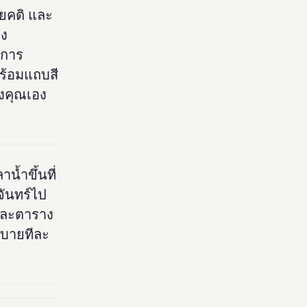
ิยคติ และ
าง
 การ
ร้อมแถบสี
องคุณเอง
น้ำขึ้นที่
จันทร์ไป
และตาราง
ธิบายทีละ