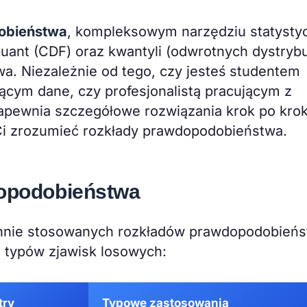
dobieństwa
, kompleksowym narzędziu statyst
uant (CDF) oraz kwantyli (odwrotnych dystryb
a. Niezależnie od tego, czy jesteś studentem
ącym dane, czy profesjonalistą pracującym z
zapewnia szczegółowe rozwiązania krok po kro
 Ci zrozumieć rozkłady prawdopodobieństwa.
dopodobieństwa
chnie stosowanych rozkładów prawdopodobieńs
h typów zjawisk losowych:
try
Typowe zastosowania