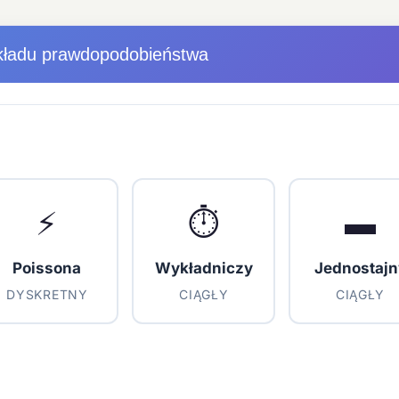
zkładu prawdopodobieństwa
⚡
⏱️
▬
Poissona
Wykładniczy
Jednostajn
DYSKRETNY
CIĄGŁY
CIĄGŁY