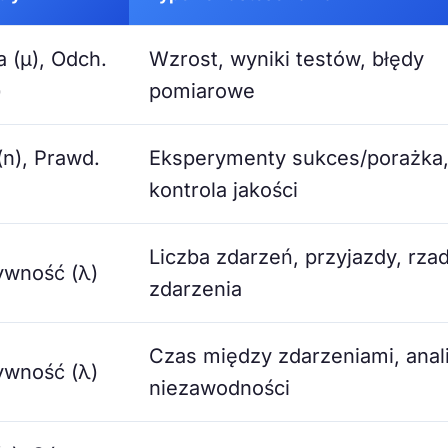
a (μ), Odch.
Wzrost, wyniki testów, błędy
)
pomiarowe
(n), Prawd.
Eksperymenty sukces/porażka
kontrola jakości
Liczba zdarzeń, przyjazdy, rza
ywność (λ)
zdarzenia
Czas między zdarzeniami, anal
ywność (λ)
niezawodności