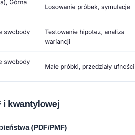
(a), Górna
Losowanie próbek, symulacje
e swobody
Testowanie hipotez, analiza
wariancji
e swobody
Małe próbki, przedziały ufności
 i kwantylowej
bieństwa (PDF/PMF)