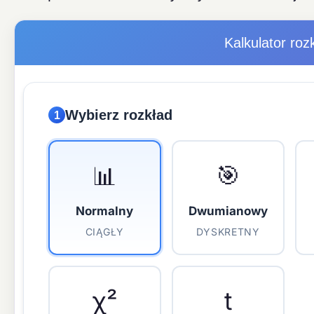
Kalkulator ro
Wybierz rozkład
1
📊
🎯
Normalny
Dwumianowy
CIĄGŁY
DYSKRETNY
χ²
t