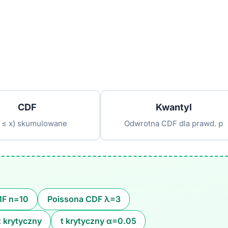
CDF
Kwantyl
 ≤ x) skumulowane
Odwrotna CDF dla prawd. p
F n=10
Poissona CDF λ=3
 krytyczny
t krytyczny α=0.05