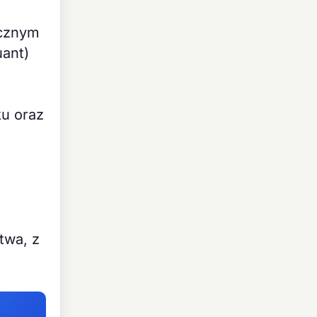
ycznym
uant)
ku oraz
twa, z