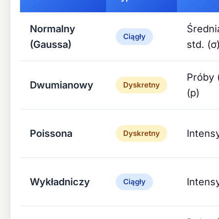
Normalny
Średni
Ciągły
(Gaussa)
std. (σ
Próby 
Dwumianowy
Dyskretny
(p)
Poissona
Intens
Dyskretny
Wykładniczy
Intens
Ciągły