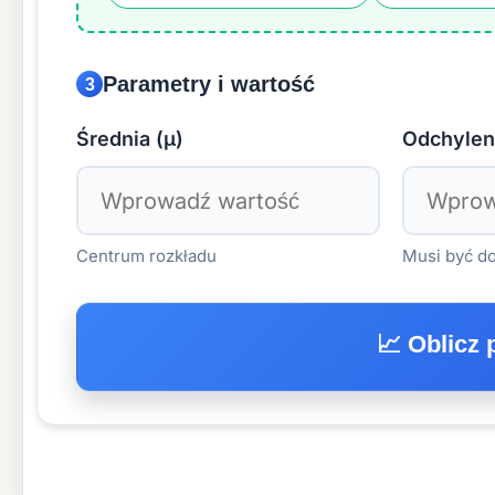
Parametry i wartość
3
Średnia (μ)
Odchylen
Centrum rozkładu
Musi być do
📈 Oblicz