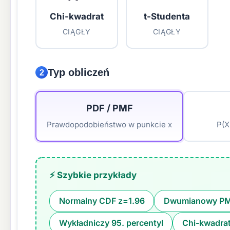
Chi-kwadrat
t-Studenta
CIĄGŁY
CIĄGŁY
Typ obliczeń
2
PDF / PMF
Prawdopodobieństwo w punkcie x
P(X
⚡ Szybkie przykłady
Normalny CDF z=1.96
Dwumianowy PM
Wykładniczy 95. percentyl
Chi-kwadrat