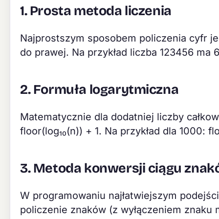
1. Prosta metoda liczenia
Najprostszym sposobem policzenia cyfr jest
do prawej. Na przykład liczba 123456 ma 6 cy
2. Formuła logarytmiczna
Matematycznie dla dodatniej liczby całkow
floor(log₁₀(n)) + 1. Na przykład dla 1000: fl
3. Metoda konwersji ciągu zna
W programowaniu najłatwiejszym podejści
policzenie znaków (z wyłączeniem znaku m