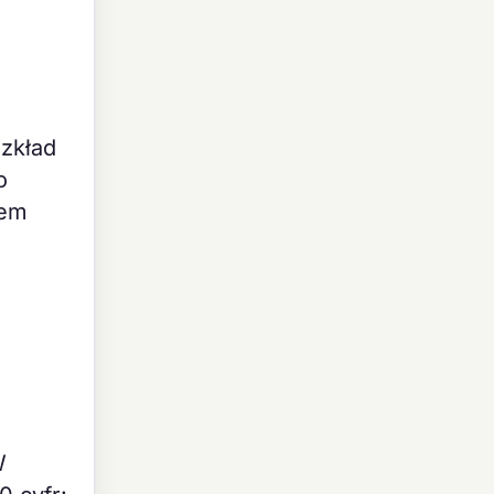
ozkład
o
iem
W