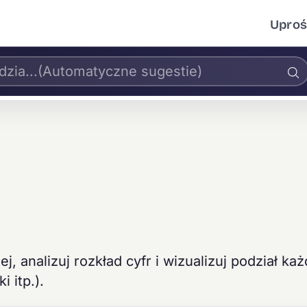
Uproś
j, analizuj rozkład cyfr i wizualizuj podział każ
i itp.).