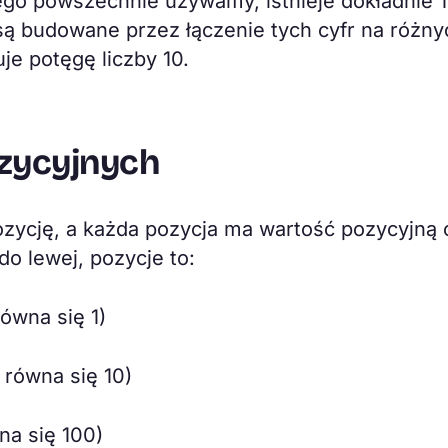
ego powszechnie używamy, istnieje dokładnie 1
zby są budowane przez łączenie tych cyfr na różn
je potęgę liczby 10.
zycyjnych
ozycję, a każda pozycja ma wartość pozycyjną 
do lewej, pozycje to:
równa się 1)
 równa się 10)
na się 100)