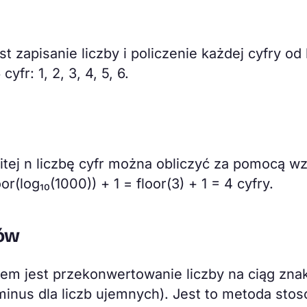
 zapisanie liczby i policzenie każdej cyfry od 
fr: 1, 2, 3, 4, 5, 6.
itej n liczbę cyfr można obliczyć za pomocą wz
oor(log₁₀(1000)) + 1 = floor(3) + 1 = 4 cyfry.
ków
em jest przekonwertowanie liczby na ciąg zna
inus dla liczb ujemnych). Jest to metoda sto