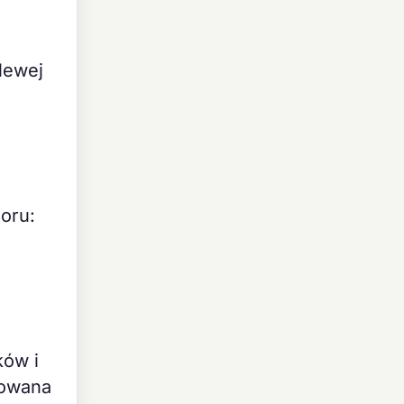
lewej
oru:
ków i
sowana