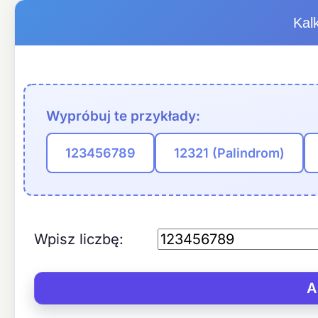
Kalk
Wypróbuj te przykłady:
123456789
12321 (Palindrom)
Wpisz liczbę: