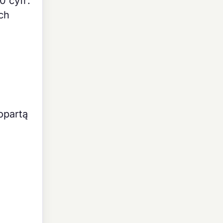
0 cyfr:
ych
opartą