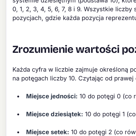
systemie dziesiętnym (podstawa 10), któr
0, 1, 2, 3, 4, 5, 6, 7, 8 i 9. Wszystkie lic
pozycjach, gdzie każda pozycja reprezentu
Zrozumienie wartości po
Każda cyfra w liczbie zajmuje określoną p
na potęgach liczby 10. Czytając od prawej 
Miejsce jedności:
10 do potęgi 0 (co 
Miejsce dziesiątek:
10 do potęgi 1 (co
Miejsce setek:
10 do potęgi 2 (co rów