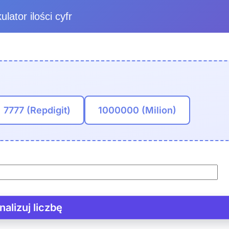
ulator ilości cyfr
7777 (Repdigit)
1000000 (Milion)