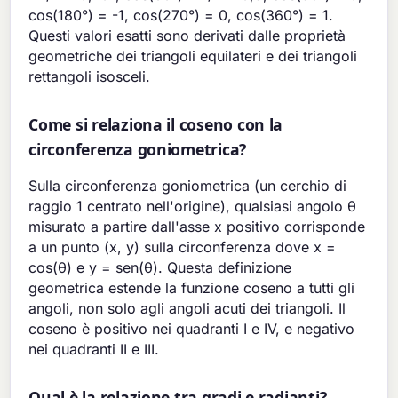
cos(180°) = -1, cos(270°) = 0, cos(360°) = 1.
Questi valori esatti sono derivati dalle proprietà
geometriche dei triangoli equilateri e dei triangoli
rettangoli isosceli.
Come si relaziona il coseno con la
circonferenza goniometrica?
Sulla circonferenza goniometrica (un cerchio di
raggio 1 centrato nell'origine), qualsiasi angolo θ
misurato a partire dall'asse x positivo corrisponde
a un punto (x, y) sulla circonferenza dove x =
cos(θ) e y = sen(θ). Questa definizione
geometrica estende la funzione coseno a tutti gli
angoli, non solo agli angoli acuti dei triangoli. Il
coseno è positivo nei quadranti I e IV, e negativo
nei quadranti II e III.
Qual è la relazione tra gradi e radianti?