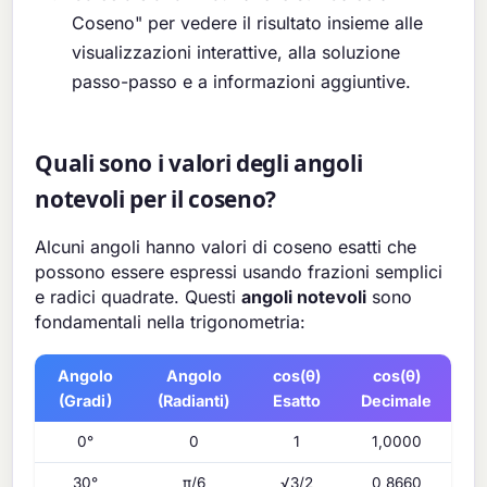
Coseno" per vedere il risultato insieme alle
visualizzazioni interattive, alla soluzione
passo-passo e a informazioni aggiuntive.
Quali sono i valori degli angoli
notevoli per il coseno?
Alcuni angoli hanno valori di coseno esatti che
possono essere espressi usando frazioni semplici
e radici quadrate. Questi
angoli notevoli
sono
fondamentali nella trigonometria:
Angolo
Angolo
cos(θ)
cos(θ)
(Gradi)
(Radianti)
Esatto
Decimale
0°
0
1
1,0000
30°
π/6
√3/2
0,8660