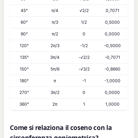
45°
π/4
√2/2
0,7071
60°
π/3
1/2
0,5000
90°
π/2
0
0,0000
120°
2π/3
-1/2
-0,5000
135°
3π/4
-√2/2
-0,7071
150°
5π/6
-√3/2
-0,8660
180°
π
-1
-1,0000
270°
3π/2
0
0,0000
360°
2π
1
1,0000
Come si relaziona il coseno con la
circonferenza goniometrica?