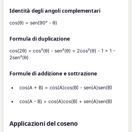
Identità degli angoli complementari
cos(θ) = sen(90° - θ)
Formula di duplicazione
cos(2θ) = cos²(θ) - sen²(θ) = 2cos²(θ) - 1 = 1 -
2sen²(θ)
Formule di addizione e sottrazione
cos(A + B) = cos(A)cos(B) - sen(A)sen(B)
cos(A - B) = cos(A)cos(B) + sen(A)sen(B)
Applicazioni del coseno