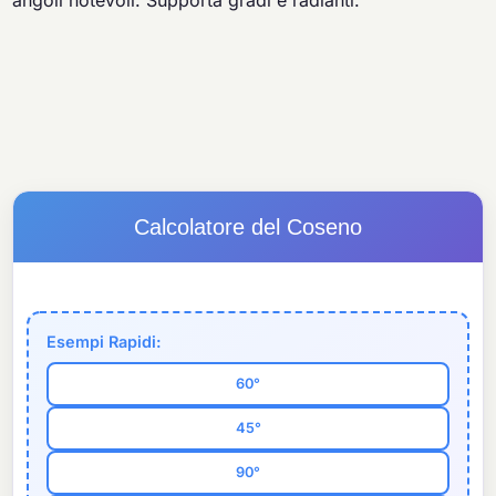
angoli notevoli. Supporta gradi e radianti.
Calcolatore del Coseno
Esempi Rapidi:
60°
45°
90°