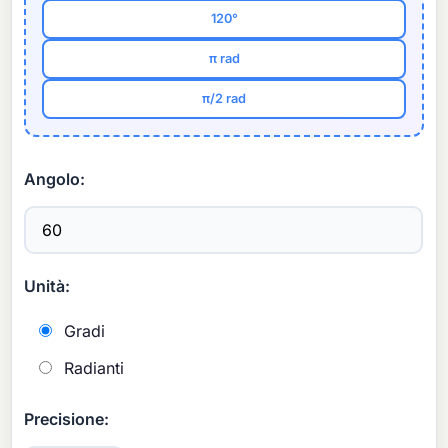
120°
π rad
π/2 rad
Angolo:
Unità:
Gradi
Radianti
Precisione: