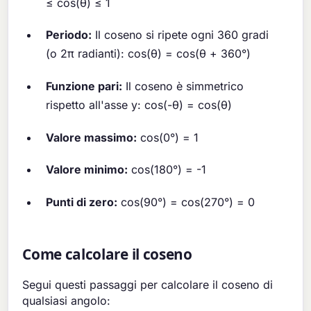
≤ cos(θ) ≤ 1
Periodo:
Il coseno si ripete ogni 360 gradi
(o 2π radianti): cos(θ) = cos(θ + 360°)
Funzione pari:
Il coseno è simmetrico
rispetto all'asse y: cos(-θ) = cos(θ)
Valore massimo:
cos(0°) = 1
Valore minimo:
cos(180°) = -1
Punti di zero:
cos(90°) = cos(270°) = 0
Come calcolare il coseno
Segui questi passaggi per calcolare il coseno di
qualsiasi angolo: