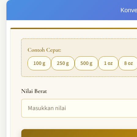
Konve
Contoh Cepat:
100 g
250 g
500 g
1 oz
8 oz
Nilai Berat