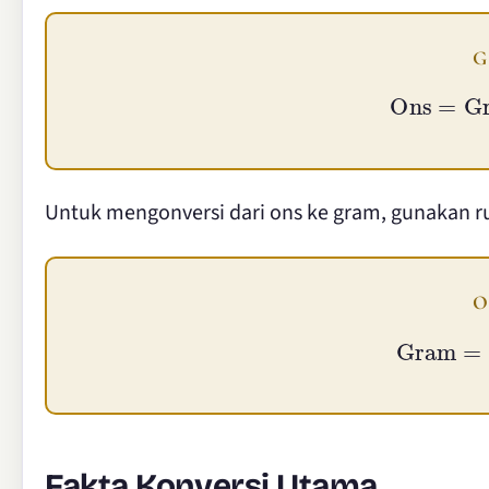
G
Ons
=
G
Untuk mengonversi dari ons ke gram, gunakan r
O
Gram
=
Fakta Konversi Utama