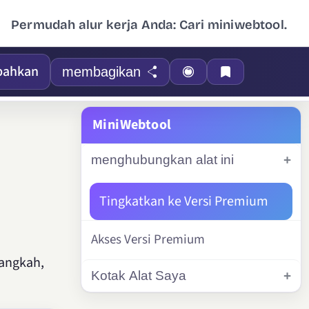
Permudah alur kerja Anda: Cari miniwebtool.
bahkan
membagikan
MiniWebtool
menghubungkan alat ini
Tingkatkan ke Versi Premium
Akses Versi Premium
langkah,
Kotak Alat Saya