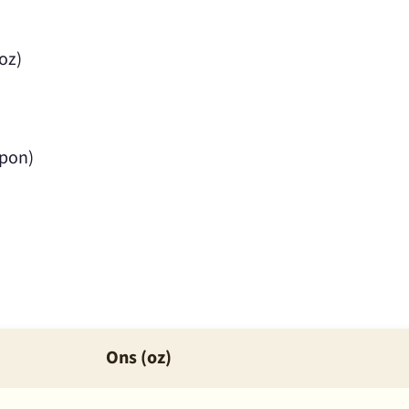
oz)
 pon)
Ons (oz)