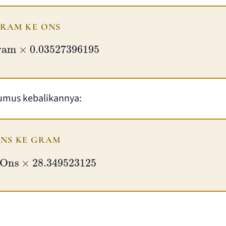
RAM KE ONS
ram
×
0.03527396195
umus kebalikannya:
NS KE GRAM
Ons
×
28.349523125