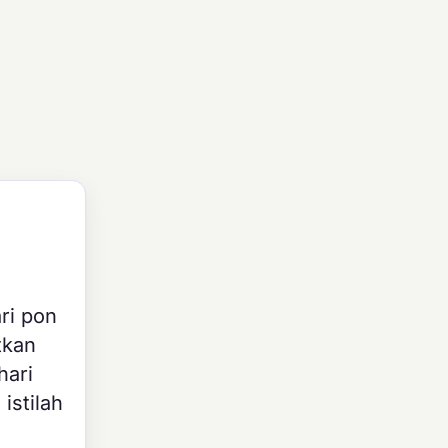
ri pon
tkan
hari
istilah