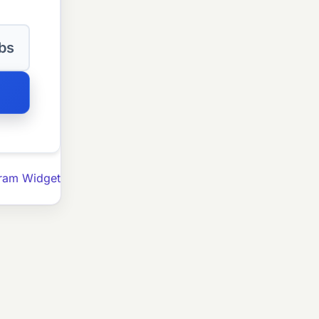
lbs
ram Widget