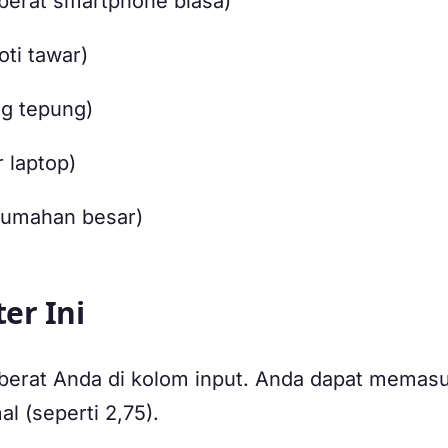
berat smartphone biasa)
ti tawar)
ng tepung)
 laptop)
 rumahan besar)
er Ini
i berat Anda di kolom input. Anda dapat memas
al (seperti 2,75).