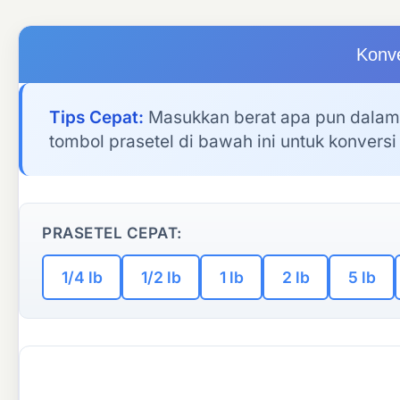
Konve
Tips Cepat:
Masukkan berat apa pun dalam 
tombol prasetel di bawah ini untuk konvers
PRASETEL CEPAT:
1/4 lb
1/2 lb
1 lb
2 lb
5 lb