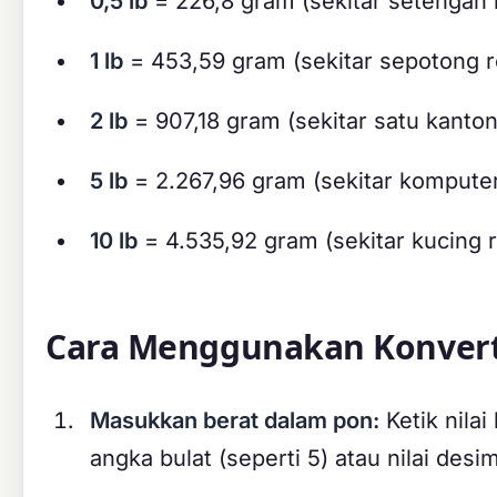
0,5 lb
= 226,8 gram (sekitar setengah 
1 lb
= 453,59 gram (sekitar sepotong ro
2 lb
= 907,18 gram (sekitar satu kanto
5 lb
= 2.267,96 gram (sekitar komputer
10 lb
= 4.535,92 gram (sekitar kucing
Cara Menggunakan Konvert
Masukkan berat dalam pon:
Ketik nila
angka bulat (seperti 5) atau nilai desim