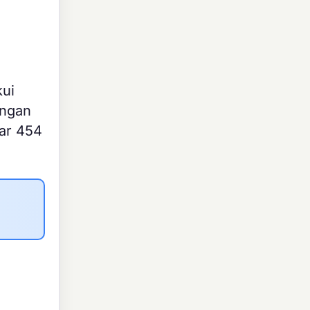
kui
ungan
ar 454