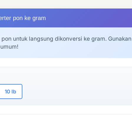
rter pon ke gram
pon untuk langsung dikonversi ke gram. Gunakan
i umum!
10 lb