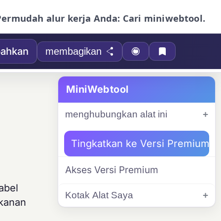
Permudah alur kerja Anda: Cari miniwebtool.
ahkan
membagikan
MiniWebtool
menghubungkan alat ini
Tingkatkan ke Versi Premium
Akses Versi Premium
abel
Kotak Alat Saya
akanan