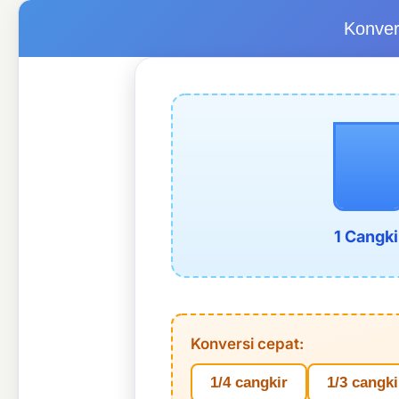
Konver
1 Cangki
Konversi cepat:
1/4 cangkir
1/3 cangki