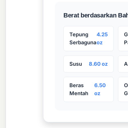
Berat berdasarkan Bah
Tepung
4.25
G
Serbaguna
oz
P
Susu
8.60 oz
A
Beras
6.50
O
Mentah
oz
G