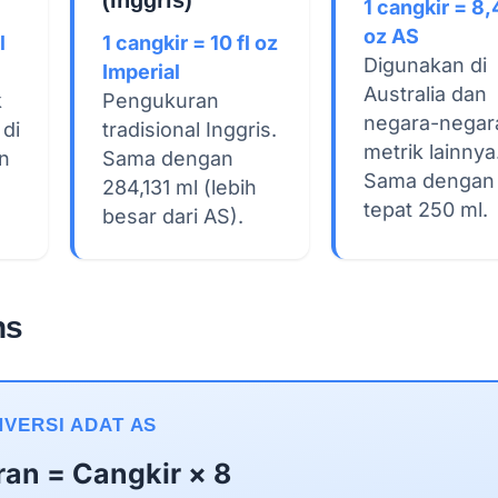
1 cangkir = 8,
oz AS
l
1 cangkir = 10 fl oz
Digunakan di
Imperial
Australia dan
k
Pengukuran
negara-negar
 di
tradisional Inggris.
metrik lainnya
n
Sama dengan
Sama dengan
284,131 ml (lebih
tepat 250 ml.
besar dari AS).
ns
VERSI ADAT AS
ran = Cangkir × 8