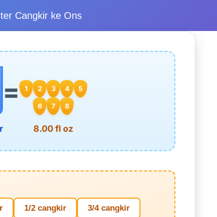
ter Cangkir ke Ons
=
1
2
3
4
5
6
7
8
r
8.00 fl oz
r
1/2 cangkir
3/4 cangkir