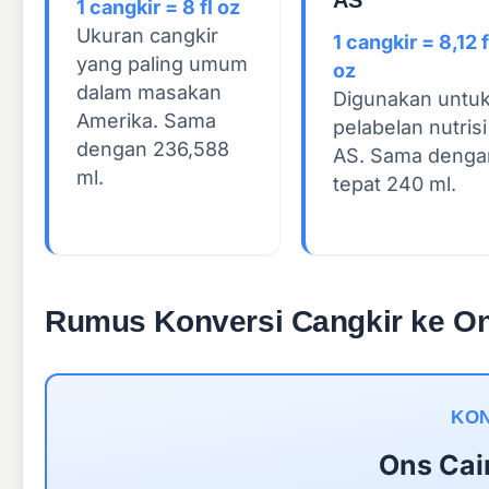
1 cangkir = 8 fl oz
Ukuran cangkir
1 cangkir = 8,12 f
yang paling umum
oz
dalam masakan
Digunakan untu
Amerika. Sama
pelabelan nutrisi
dengan 236,588
AS. Sama denga
ml.
tepat 240 ml.
Rumus Konversi Cangkir ke O
KON
Ons Cai