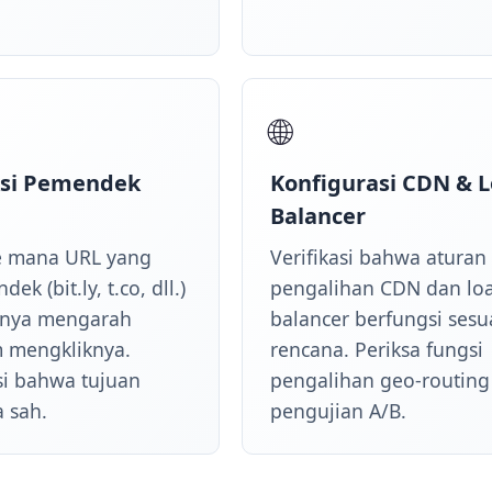
🌐
ksi Pemendek
Konfigurasi CDN & 
n
Balancer
e mana URL yang
Verifikasi bahwa aturan
ek (bit.ly, t.co, dll.)
pengalihan CDN dan lo
rnya mengarah
balancer berfungsi sesu
 mengkliknya.
rencana. Periksa fungsi
asi bahwa tujuan
pengalihan geo-routing
a sah.
pengujian A/B.