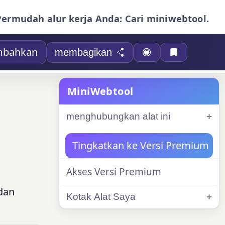
Permudah alur kerja Anda: Cari miniwebtool.
mbahkan
membagikan
MiniWebtool
menghubungkan alat ini
Tingkatkan ke Versi Premium
Akses Versi Premium
 dan
Kotak Alat Saya