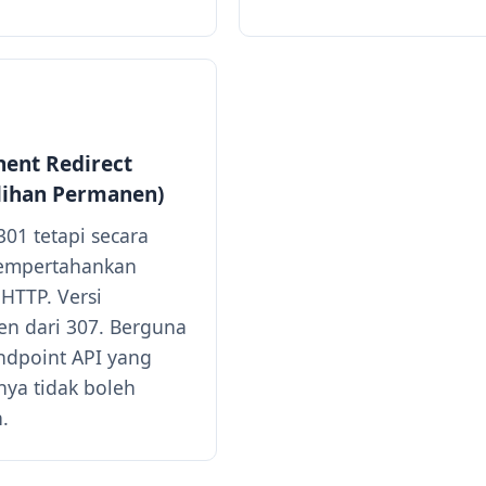
ent Redirect
lihan Permanen)
301 tetapi secara
mempertahankan
HTTP. Versi
n dari 307. Berguna
ndpoint API yang
ya tidak boleh
.