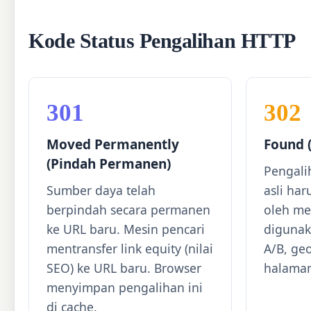
Kode Status Pengalihan HTTP
301
302
Moved Permanently
Found 
(Pindah Permanen)
Pengali
Sumber daya telah
asli har
berpindah secara permanen
oleh me
ke URL baru. Mesin pencari
digunak
mentransfer link equity (nilai
A/B, geo
SEO) ke URL baru. Browser
halaman
menyimpan pengalihan ini
di cache.