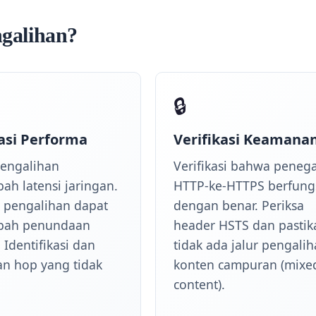
galihan?
🔒
asi Performa
Verifikasi Keamana
pengalihan
Verifikasi bahwa peneg
h latensi jaringan.
HTTP-ke-HTTPS berfung
5 pengalihan dapat
dengan benar. Periksa
ah penundaan
header HSTS dan pastik
Identifikasi dan
tidak ada jalur pengali
an hop yang tidak
konten campuran (mixe
content).