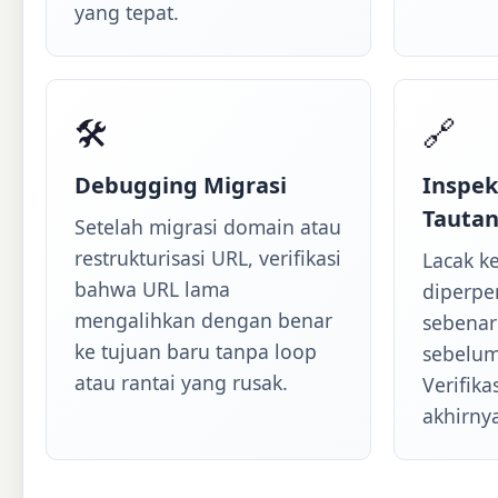
yang tepat.
🛠
🔗
Debugging Migrasi
Inspe
Tauta
Setelah migrasi domain atau
restrukturisasi URL, verifikasi
Lacak k
bahwa URL lama
diperpend
mengalihkan dengan benar
sebena
ke tujuan baru tanpa loop
sebelum
atau rantai yang rusak.
Verifik
akhirny