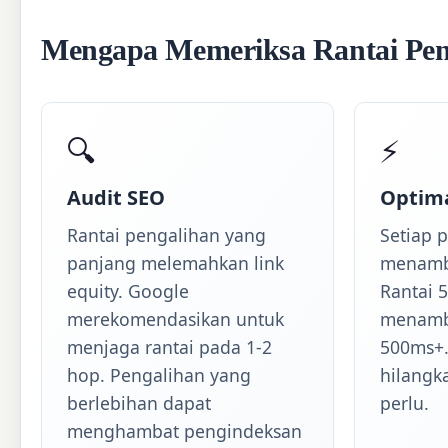
Mengapa Memeriksa Rantai Pen
🔍
⚡
Audit SEO
Optim
Rantai pengalihan yang
Setiap 
panjang melemahkan link
menamba
equity. Google
Rantai 
merekomendasikan untuk
menamb
menjaga rantai pada 1-2
500ms+. 
hop. Pengalihan yang
hilangk
berlebihan dapat
perlu.
menghambat pengindeksan