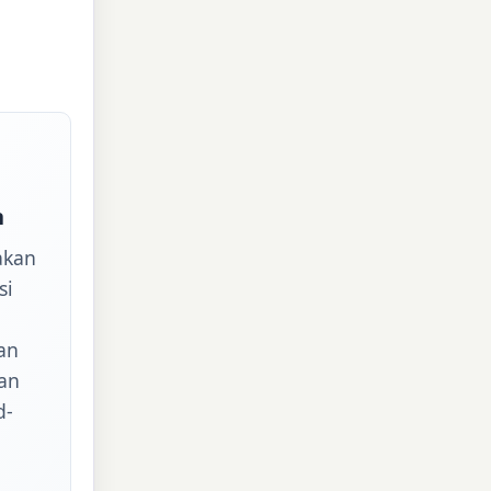
n
akan
si
an
han
d-