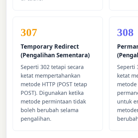
307
308
Temporary Redirect
Perman
(Pengalihan Sementara)
(Penga
Seperti 302 tetapi secara
Seperti 
ketat mempertahankan
ketat 
metode HTTP (POST tetap
metode 
POST). Digunakan ketika
permane
metode permintaan tidak
untuk e
boleh berubah selama
metoden
pengalihan.
berubah