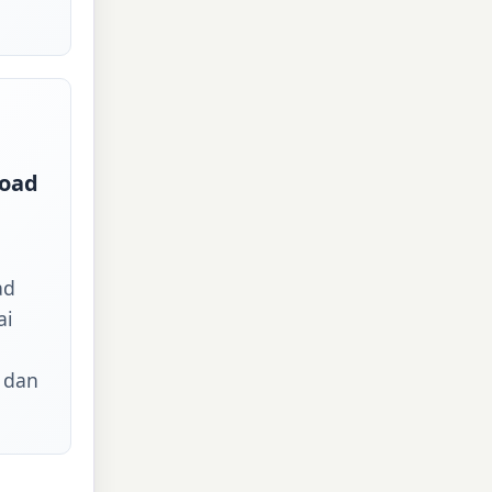
Load
ad
ai
 dan