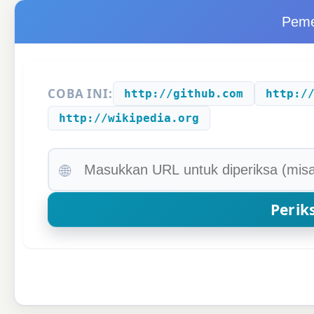
Peme
COBA INI:
http://github.com
http:/
http://wikipedia.org
🌐