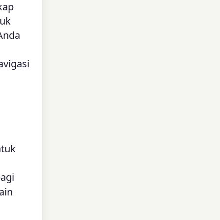
kap
suk
 Anda
avigasi
ntuk
bagi
ain