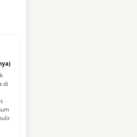
nya)
k
 di
s
Umum
ulir