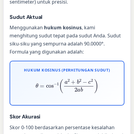
sentimeter) untuk presisi.
Sudut Aktual
Menggunakan
hukum kosinus
, kami
menghitung sudut tepat pada sudut Anda. Sudut
siku-siku yang sempurna adalah 90.0000°.
Formula yang digunakan adalah:
HUKUM KOSINUS (PERHITUNGAN SUDUT)
θ
=
cos
−
1
(
a
2
+
b
2
−
c
2
2
a
b
)
Skor Akurasi
Skor 0-100 berdasarkan persentase kesalahan