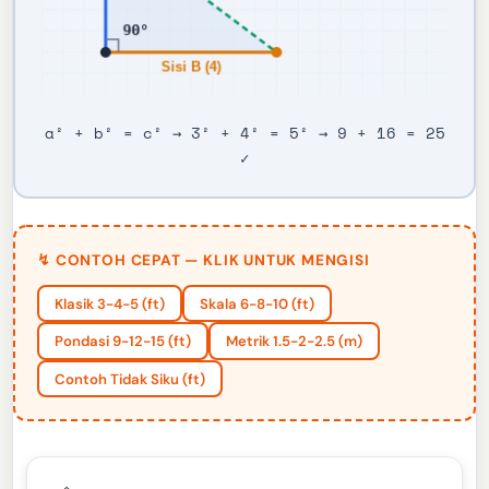
a² + b² = c² → 3² + 4² = 5² → 9 + 16 = 25
✓
↯ CONTOH CEPAT — KLIK UNTUK MENGISI
Klasik 3-4-5 (ft)
Skala 6-8-10 (ft)
Pondasi 9-12-15 (ft)
Metrik 1.5-2-2.5 (m)
Contoh Tidak Siku (ft)