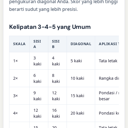
pengukuran diagonal Anda. Skor yang lebih tinggi
berarti sudut yang lebih presisi.
Kelipatan 3-4-5 yang Umum
SISI
SISI
SKALA
DIAGONAL
APLIKASI TERB
A
B
3
4
1×
5 kaki
Tata letak ubin 
kaki
kaki
6
8
2×
10 kaki
Rangka dindin
kaki
kaki
9
12
Pondasi / rua
3×
15 kaki
kaki
kaki
besar
12
16
4×
20 kaki
Pondasi komer
kaki
kaki
15
20
Tata letak loka