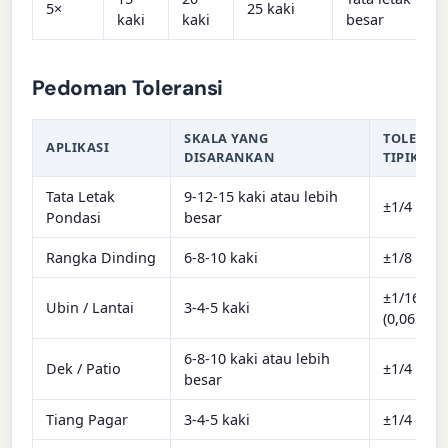
5×
25 kaki
kaki
kaki
besar
Pedoman Toleransi
SKALA YANG
TOLERAN
APLIKASI
DISARANKAN
TIPIKAL
Tata Letak
9-12-15 kaki atau lebih
±1/4 inci 
Pondasi
besar
Rangka Dinding
6-8-10 kaki
±1/8 inci 
±1/16 inci
Ubin / Lantai
3-4-5 kaki
(0,0625")
6-8-10 kaki atau lebih
Dek / Patio
±1/4 inci 
besar
Tiang Pagar
3-4-5 kaki
±1/4 inci 