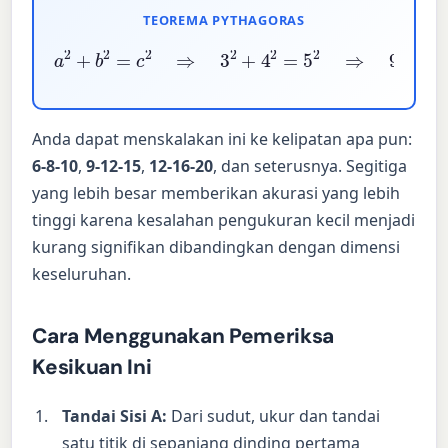
TEOREMA PYTHAGORAS
a
2
+
b
2
=
c
2
⇒
3
2
+
4
2
=
5
2
⇒
9
+
16
=
25
✓
Anda dapat menskalakan ini ke kelipatan apa pun:
6-8-10
,
9-12-15
,
12-16-20
, dan seterusnya. Segitiga
yang lebih besar memberikan akurasi yang lebih
tinggi karena kesalahan pengukuran kecil menjadi
kurang signifikan dibandingkan dengan dimensi
keseluruhan.
Cara Menggunakan Pemeriksa
Kesikuan Ini
Tandai Sisi A:
Dari sudut, ukur dan tandai
satu titik di sepanjang dinding pertama