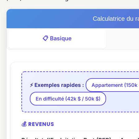
Calculatrice du r
📋 Basique
⚡ Exemples rapides :
Appartement (150k $
En difficulté (42k $ / 50k $)
💰 REVENUS