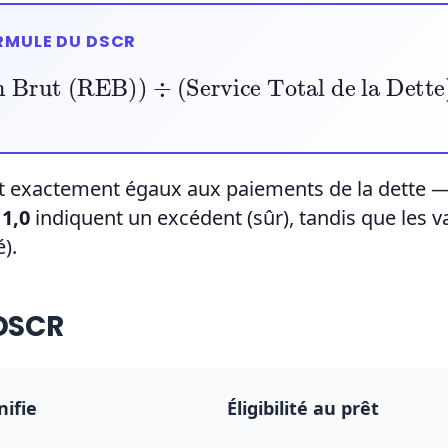
RMULE DU DSCR
n Brut (REB)
)
÷
(
Service Total de la Dette
)
nt exactement égaux aux paiements de la dette —
 1,0
indiquent un excédent (sûr), tandis que les v
).
 DSCR
nifie
Éligibilité au prêt