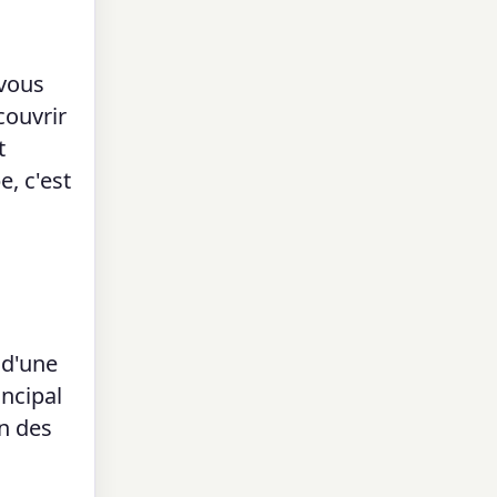
 vous
couvrir
t
, c'est
 d'une
incipal
on des