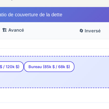
atio de couverture de la dette
🏗 Avancé
🔄 Inversé
 / 120k $)
Bureau (85k $ / 68k $)