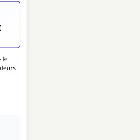
 le
aleurs