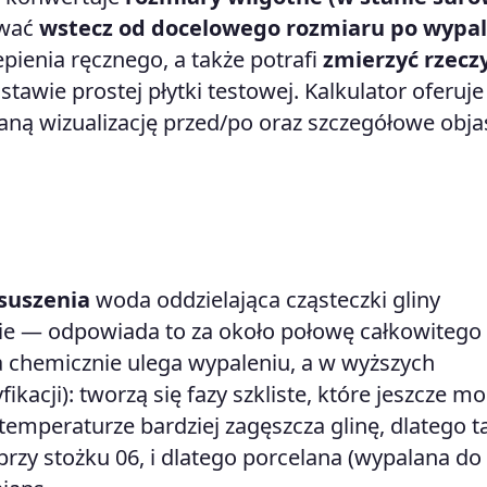
ować
wstecz od docelowego rozmiaru po wypa
epienia ręcznego, a także potrafi
zmierzyć rzecz
tawie prostej płytki testowej. Kalkulator oferuje
ną wizualizację przed/po oraz szczegółowe obja
suszenia
woda oddzielająca cząsteczki gliny
ebie — odpowiada to za około połowę całkowitego
chemicznie ulega wypaleniu, a w wyższych
kacji): tworzą się fazy szkliste, które jeszcze mo
 temperaturze bardziej zagęszcza glinę, dlatego 
 przy stożku 06, i dlatego porcelana (wypalana do