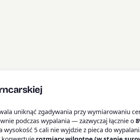
rncarskiej
ala uniknąć zgadywania przy wymiarowaniu cer
ownie podczas wypalania — zazwyczaj łącznie o
8
wysokość 5 cali nie wyjdzie z pieca do wypalani
e konwertuje
rozmiary wilgotne (w stanie sur