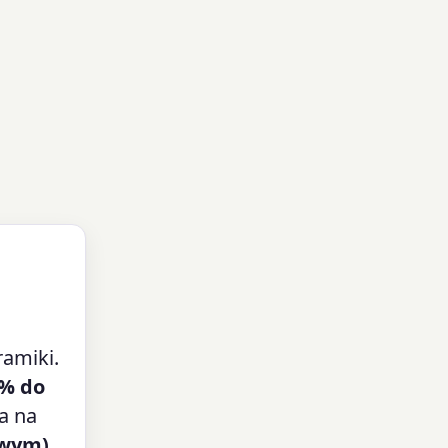
amiki.
% do
a na
owym)