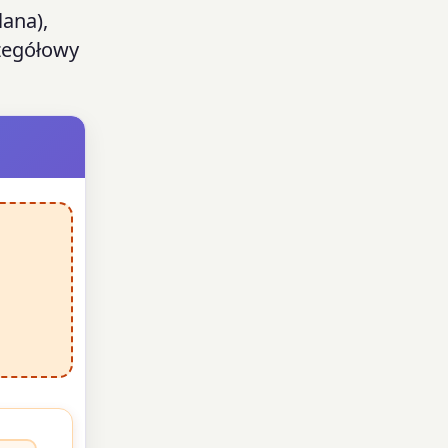
lana),
zegółowy