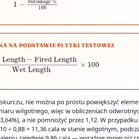
KA NA PODSTAWIE PŁYTKI TESTOWEJ
th
−
Fired Length
Wet Length
×
100
kurczu, nie można po prostu powiększyć eleme
iaru wilgotnego, więc w obliczeniach odwrotny
13,64%), a nie pomnożyć przez 1,12. W przypadku
 10 ÷ 0,88 = 11,36 cala w stanie wilgotnym, podcz
paleniu zaledwie 9,86 cala — wyraźnie mniej niż ce