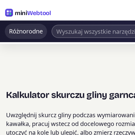
mini
Webtool
Różnorodne
Kalkulator skurczu gliny garnc
Uwzględnij skurcz gliny podczas wymiarowani
kawałka, pracuj wstecz od docelowego rozmia
utoczyć na kole lub ulepić, albo zmierz rzeczy