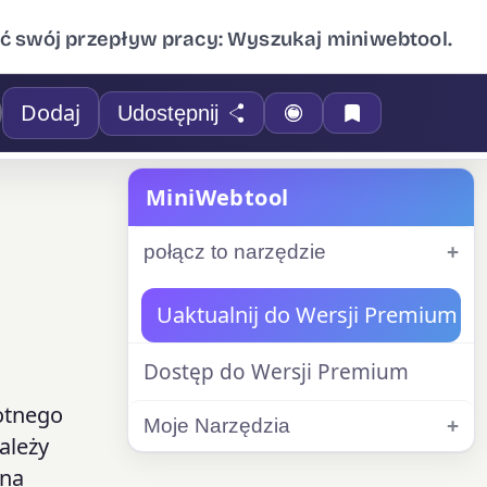
ć swój przepływ pracy: Wyszukaj miniwebtool.
Dodaj
Udostępnij
MiniWebtool
połącz to narzędzie
Uaktualnij do Wersji Premium
Dostęp do Wersji Premium
otnego
Moje Narzędzia
ależy
 na