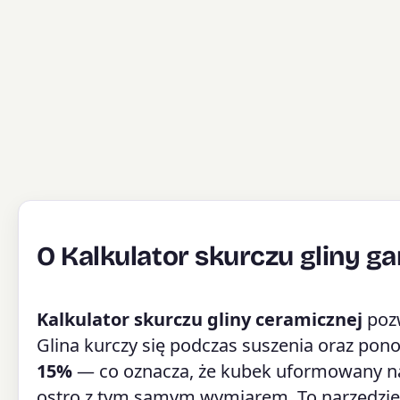
O Kalkulator skurczu gliny ga
Kalkulator skurczu gliny ceramicznej
pozw
Glina kurczy się podczas suszenia oraz pon
15%
— co oznacza, że kubek uformowany na 
ostro z tym samym wymiarem. To narzędzi