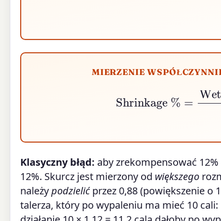
MIERZENIE WSPÓŁCZYNNI
Shrinkage
%
=
Wet Leng
Klasyczny błąd:
aby zrekompensować 12% s
12%. Skurcz jest mierzony od
większego
rozm
należy
podzielić
przez 0,88 (powiększenie o 
talerza, który po wypaleniu ma mieć 10 cali:
działanie 10 × 1,12 = 11,2 cala dałoby po wy