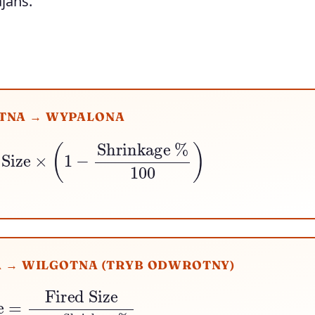
ajans.
TNA → WYPALONA
Size
×
(
1
−
Shrinkage
%
100
)
 → WILGOTNA (TRYB ODWROTNY)
d Size
1
−
Shrinkage
%
100