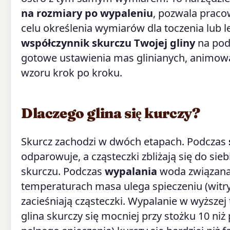
na rozmiary po wypaleniu
, pozwala prac
celu określenia wymiarów dla toczenia lub l
współczynnik skurczu Twojej gliny
na pods
gotowe ustawienia mas glinianych, animowa
wzoru krok po kroku.
Dlaczego glina się kurczy?
Skurcz zachodzi w dwóch etapach. Podczas
odparowuje, a cząsteczki zbliżają się do si
skurczu. Podczas
wypalania
woda związana 
temperaturach masa ulega spieczeniu (witryfi
zacieśniają cząsteczki. Wypalanie w wyższej
glina skurczy się mocniej przy stożku 10 niż