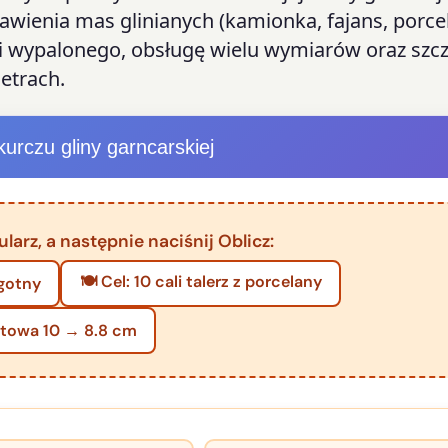
awienia mas glinianych (kamionka, fajans, porce
i wypalonego, obsługę wielu wymiarów oraz szc
etrach.
kurczu gliny garncarskiej
larz, a następnie naciśnij Oblicz:
🍽️ Cel: 10 cali talerz z porcelany
lgotny
stowa 10 → 8.8 cm