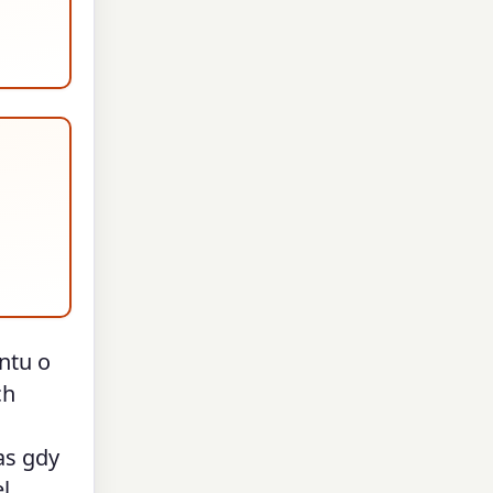
ntu o
ch
as gdy
l.