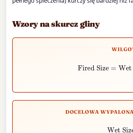
pełnego spieczenia) kurczy się bardziej niż f
Wzory na skurcz gliny
WILGO
Fired Size
=
Wet 
DOCELOWA WYPALONA
Wet Size
=
Fire