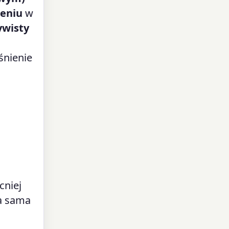
leniu
w
ywisty
śnienie
cniej
ta sama