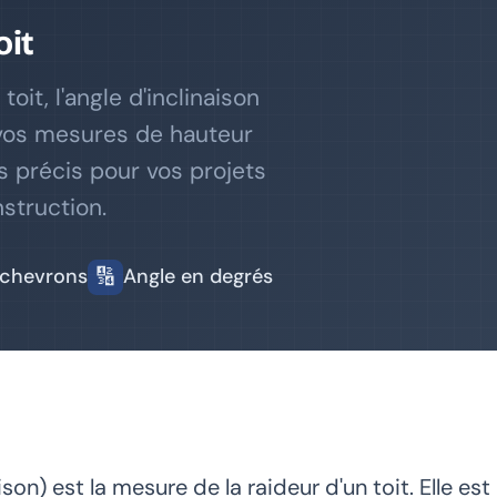
oit
it, l'angle d'inclinaison
 vos mesures de hauteur
s précis pour vos projets
struction.
🔢
 chevrons
Angle en degrés
on) est la mesure de la raideur d'un toit. Elle est