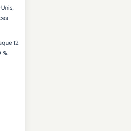
-Unis,
uces
haque 12
0 %.