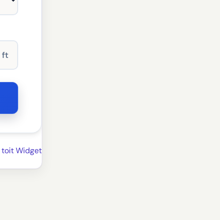
ft
 toit Widget