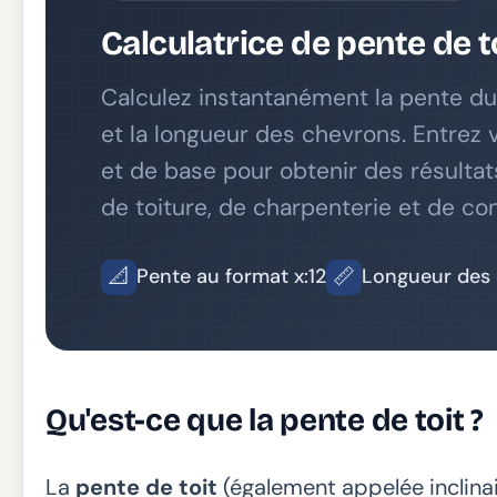
Calculatrice de pente de t
Calculez instantanément la pente du to
et la longueur des chevrons. Entrez
et de base pour obtenir des résultat
de toiture, de charpenterie et de con
📐
📏
Pente au format x:12
Longueur des
Qu'est-ce que la pente de toit ?
La
pente de toit
(également appelée inclinais