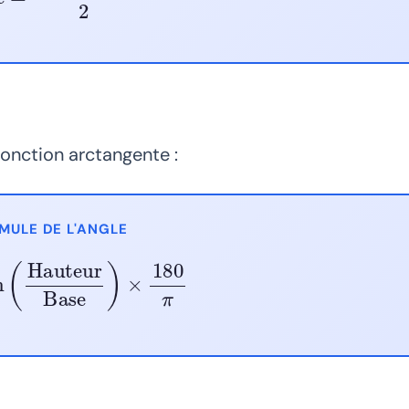
 fonction arctangente :
MULE DE L'ANGLE
Hauteur
Base
)
×
180
π