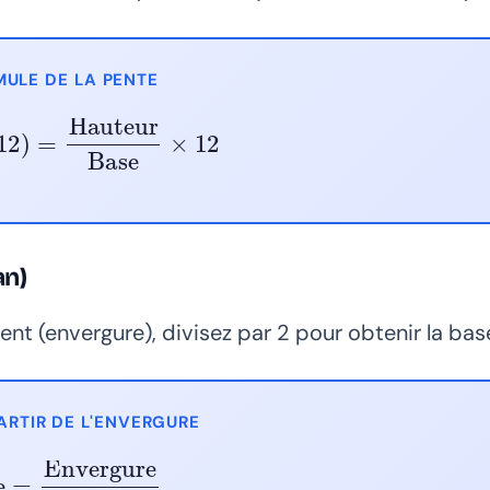
ULE DE LA PENTE
12)
=
Hauteur
Base
×
12
an)
ent (envergure), divisez par 2 pour obtenir la base
ARTIR DE L'ENVERGURE
e
=
Envergure
2