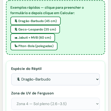
Exemplos rápidos — clique para preencher o
formulário e depois clique em Calcular:
🦎 Dragão-Barbudo (45 cm)
🦎 Geco-Leopardo (35 cm)
🐢 Jabuti + MVB (60 cm)
🐍 Píton-Bola (polegadas)
Espécie do Réptil
Zona de UV de Ferguson