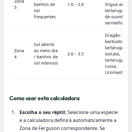
Zona
banhos de
1.0 – 2.6
língua-azul,
3
sol
tartaruga-
frequentes
de-ouvido-
vermelho
Dragão-
barbudo,
Sol aberto
tartaruga-
Zona
ao meio-dia
2.6 – 3.5
sulcata,
4
/ banhos de
tartaruga-
sol intensos
russa,
Uromastyx
Como usar esta calculadora
Escolha o seu réptil:
Selecione uma espécie
e a calculadora definirá automaticamente a
Zona de Ferguson correspondente. Se