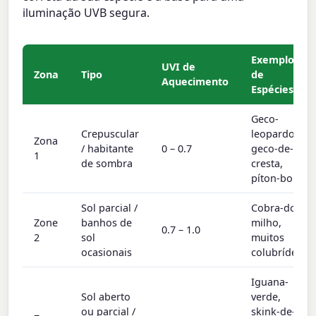
iluminação UVB segura.
Exemplos
UVI de
Zona
Tipo
de
Aquecimento
Espécies
Geco-
Crepuscular
leopardo,
Zona
/ habitante
0 – 0.7
geco-de-
1
de sombra
cresta,
píton-bola
Sol parcial /
Cobra-do-
Zone
banhos de
milho,
0.7 – 1.0
2
sol
muitos
ocasionais
colubrídeos
Iguana-
Sol aberto
verde,
ou parcial /
skink-de-