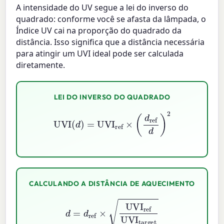
A intensidade do UV segue a lei do inverso do
quadrado: conforme você se afasta da lâmpada, o
Índice UV cai na proporção do quadrado da
distância. Isso significa que a distância necessária
para atingir um UVI ideal pode ser calculada
diretamente.
LEI DO INVERSO DO QUADRADO
UVI
(
d
)
=
UVI
ref
×
(
d
ref
d
)
2
CALCULANDO A DISTÂNCIA DE AQUECIMENTO
d
=
d
ref
×
UVI
ref
UVI
target