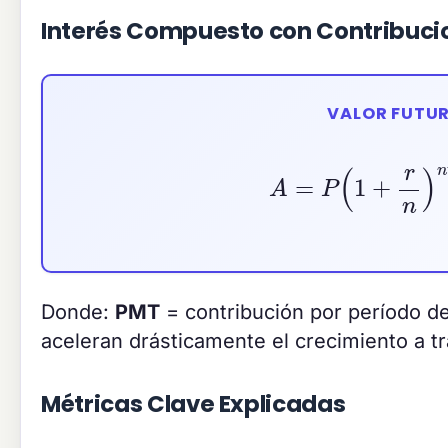
Interés Compuesto con Contribuci
VALOR FUTU
A
=
P
(
1
+
r
n
)
Donde:
PMT
= contribución por período de
aceleran drásticamente el crecimiento a tra
Métricas Clave Explicadas