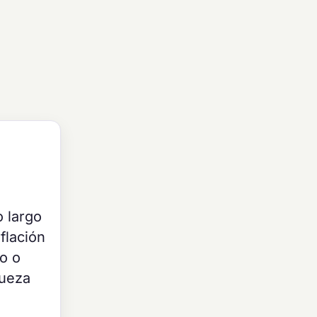
o largo
flación
o o
queza