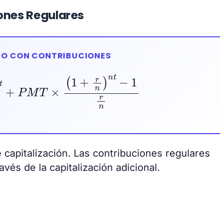
ones Regulares
RO CON CONTRIBUCIONES
n
t
+
P
M
T
×
(
1
+
r
n
)
n
t
−
1
r
n
 capitalización. Las contribuciones regulares
vés de la capitalización adicional.