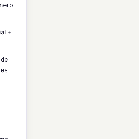
inero
ial +
 de
tes