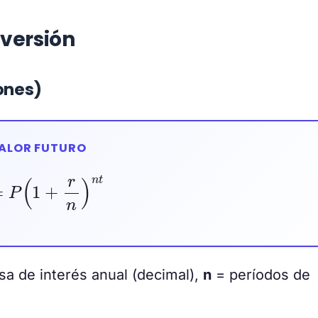
nversión
ones)
ALOR FUTURO
=
P
(
1
+
r
n
)
n
t
sa de interés anual (decimal),
n
= períodos de