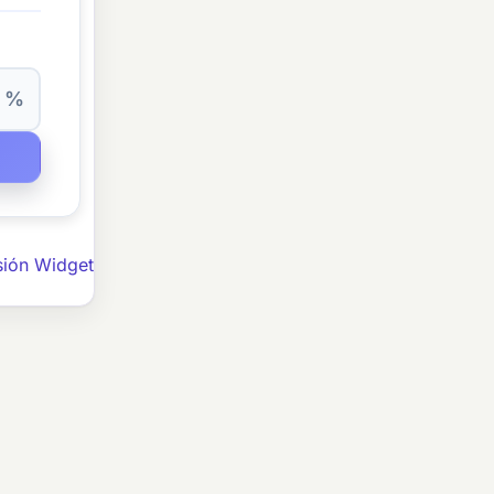
%
sión Widget